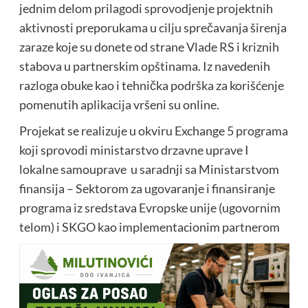
jednim delom prilagodi sprovodjenje projektnih
aktivnosti preporukama u cilju sprečavanja širenja
zaraze koje su donete od strane Vlade RS i kriznih
stabova u partnerskim opštinama. Iz navedenih
razloga obuke kao i tehnička podrška za korišćenje
pomenutih aplikacija vršeni su online.
Projekat se realizuje u okviru Exchange 5 programa
koji sprovodi ministarstvo drzavne uprave I
lokalne samouprave u saradnji sa Ministarstvom
finansija – Sektorom za ugovaranje i finansiranje
programa iz sredstava Evropske unije (ugovornim
telom) i SKGO kao implementacionim partnerom