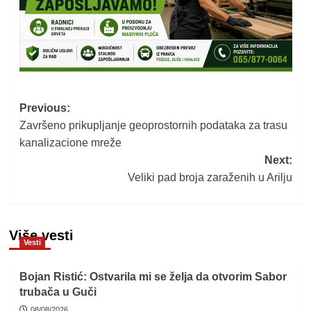
Post
Previous:
Završeno prikupljanje geoprostornih podataka za trasu
navigation
kanalizacione mreže
Next:
Veliki pad broja zaraženih u Arilju
Više vesti
Vesti
Bojan Ristić: Ostvarila mi se želja da otvorim Sabor
trubača u Guči
08/08/2026