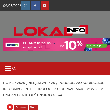
Skip
09/08/2026
to
Instagram
Facebook
Youtube
content
Primary
Menu
HOME
2020
ДЕЦЕМБАР
20
POBOLJŠANO KORIŠĆENJE
INFORMACIONIH TEHNOLOGIJA U UPRAVLJANJU IMOVINOM I
UNAPREĐENJE OPŠTINSKOG GIS-A
Društvo
Vesti