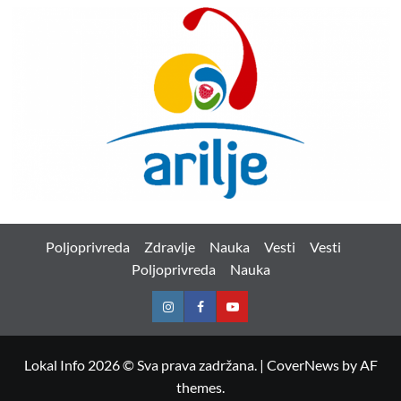
Poljoprivreda
Zdravlje
Nauka
Vesti
Vesti
Poljoprivreda
Nauka
Instagram
Facebook
Youtube
Lokal Info 2026 © Sva prava zadržana.
|
CoverNews
by AF
themes.