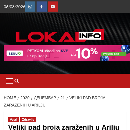
Skip
06/08/2026
to
Instagram
Facebook
Youtube
content
Primary
Menu
HOME
2020
ДЕЦЕМБАР
21
VELIKI PAD BROJA
ZARAŽENIH U ARILJU
Vesti
Zdravlje
Veliki pad broja zaraženih u Arilju