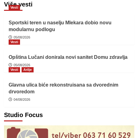
Više vesti
Vesti
Sportski teren u naselju Mlekara dobio novu
modularnu podlogu
05/08/2026
Vesti
Opština Lučani donirala novi sanitet Domu zdravlja
05/08/2026
Vesti
Arilje
Glavna ulica biće rekonstruisana sa dvorednim
drvoredom
04/08/2026
Studio Focus