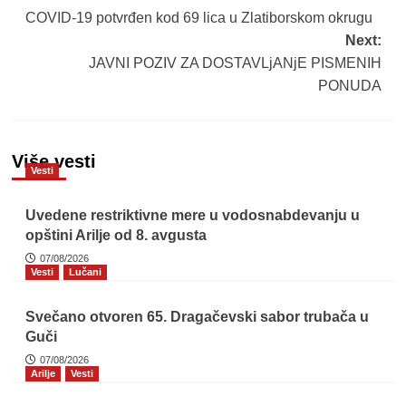
COVID-19 potvrđen kod 69 lica u Zlatiborskom okrugu
navigation
Next:
JAVNI POZIV ZA DOSTAVLjANjE PISMENIH
PONUDA
Više vesti
Vesti
Uvedene restriktivne mere u vodosnabdevanju u
opštini Arilje od 8. avgusta
07/08/2026
Vesti
Lučani
Svečano otvoren 65. Dragačevski sabor trubača u
Guči
07/08/2026
Arilje
Vesti