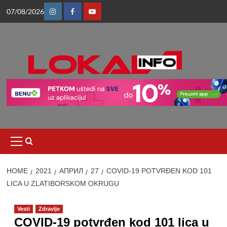
Skip
07/08/2026
to
Instagram
Facebook
Youtube
content
Primary
Menu
HOME
2021
АПРИЛ
27
COVID-19 POTVRĐEN KOD 101
LICA U ZLATIBORSKOM OKRUGU
Vesti
Zdravlje
COVID-19 potvrđen kod 101 lica u