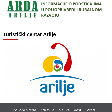
Turistički centar Arilje
Poljoprivreda
Zdravlje
Nauka
Vesti
Vesti