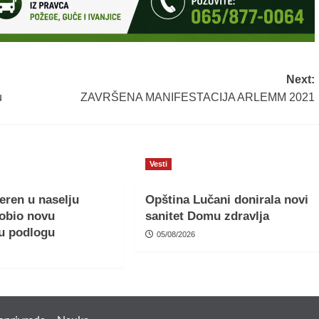
Next:
u
ZAVRŠENA MANIFESTACIJA ARLEMM 2021
Vesti
teren u naselju
Opština Lučani donirala novi
obio novu
sanitet Domu zdravlja
u podlogu
05/08/2026