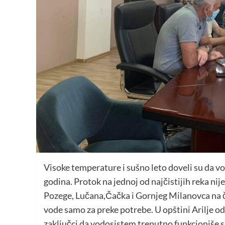
Visoke temperature i sušno leto doveli su da v
godina. Protok na jednoj od najčistijih reka n
Pozege, Lučana,Čačka i Gornjeg Milanovca na č
vode samo za preke potrebe. U opštini Arilje odr
zaključci da vodosistem trenutno funkcioniše s