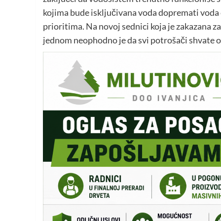
kojima bude isključivana voda dopremati voda 
prioritima. Na novoj sednici koja je zakazana z
jednom neophodno je da svi potrošači shvate ozb