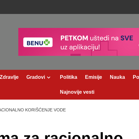
Zdravlje
Gradovi
Politika
Emisije
Nauka
Po
Najnovije vesti
ACIONALNO KORIŠĆENJE VODE
ma za racionalno