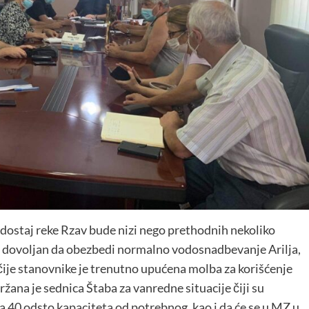
odostaj reke Rzav bude nizi nego prethodnih nekoliko
ije dovoljan da obezbedi normalno vodosnadbevanje Arilja,
ije stanovnike je trenutno upućena molba za korišćenje
žana je sednica Štaba za vanredne situacije čiji su
a 40 odsto kapaciteta od potrebnog, kao i da će se u MZ u