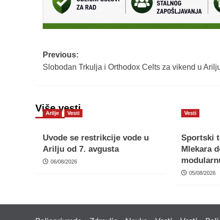
Post
Previous:
Slobodan Trkulja i Orthodox Celts za vikend u Arilj
navigation
Više vesti
Arilje
Vesti
Vesti
Uvode se restrikcije vode u
Sportski 
Arilju od 7. avgusta
Mlekara d
modularn
06/08/2026
05/08/2026