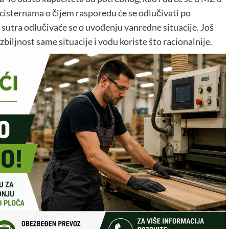
cisternama o čijem rasporedu će se odlučivati po
a sutra odlučivaće se o uvođenju vanredne situacije. Još
iljnost same situacije i vodu koriste što racionalnije.