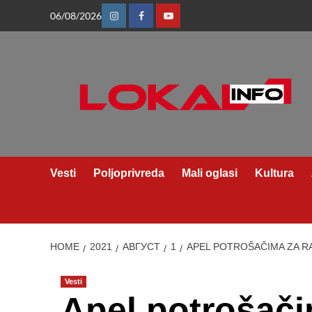
Skip
06/08/2026
Instagram
Facebook
Youtube
to
content
Vesti
Poljoprivreda
Mali oglasi
Kultura
HOME
2021
АВГУСТ
1
APEL POTROŠAČIMA ZA R
Vesti
Apel potrošači