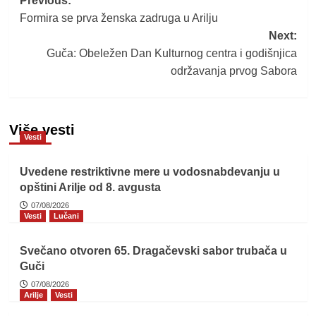
Post
Previous:
Formira se prva ženska zadruga u Arilju
navigation
Next:
Guča: Obeležen Dan Kulturnog centra i godišnjica
održavanja prvog Sabora
Više vesti
Vesti
Uvedene restriktivne mere u vodosnabdevanju u
opštini Arilje od 8. avgusta
07/08/2026
Vesti
Lučani
Svečano otvoren 65. Dragačevski sabor trubača u
Guči
07/08/2026
Arilje
Vesti