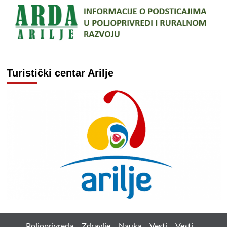
Turistički centar Arilje
Poljoprivreda
Zdravlje
Nauka
Vesti
Vesti