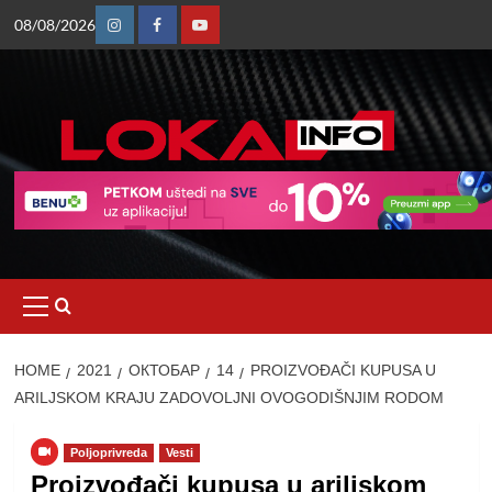
Skip
08/08/2026
to
Instagram
Facebook
Youtube
content
Primary
Menu
HOME
2021
ОКТОБАР
14
PROIZVOĐAČI KUPUSA U
ARILJSKOM KRAJU ZADOVOLJNI OVOGODIŠNJIM RODOM
Poljoprivreda
Vesti
Proizvođači kupusa u ariljskom