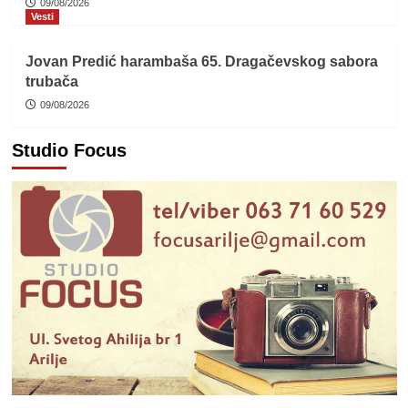
09/08/2026
Vesti
Jovan Predić harambaša 65. Dragačevskog sabora
trubača
09/08/2026
Studio Focus