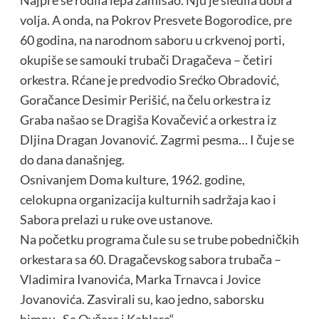
volja. A onda, na Pokrov Presvete Bogorodice, pre
60 godina, na narodnom saboru u crkvenoj porti,
okupiše se samouki trubači Dragačeva – četiri
orkestra. Rćane je predvodio Srećko Obradović,
Goračance Desimir Perišić, na čelu orkestra iz
Graba našao se Dragiša Kovačević a orkestra iz
Dljina Dragan Jovanović. Zagrmi pesma… I čuje se
do dana današnjeg.
Osnivanjem Doma kulture, 1962. godine,
celokupna organizacija kulturnih sadržaja kao i
Sabora prelazi u ruke ove ustanove.
Na početku programa čule su se trube pobedničkih
orkestara sa 60. Dragačevskog sabora trubača –
Vladimira Ivanovića, Marka Trnavca i Jovice
Jovanovića. Zasvirali su, kao jedno, saborsku
himnu „Sa Ovčara i Kablara“.