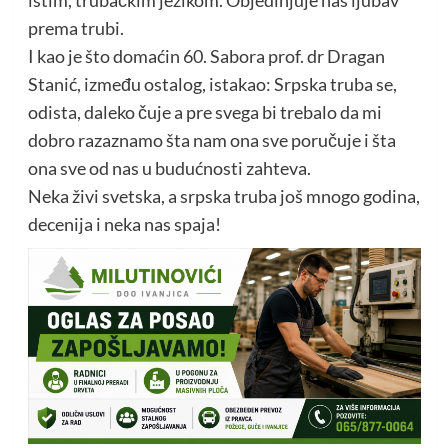
prema trubi.
I kao je što domaćin 60. Sabora prof. dr Dragan
Stanić, između ostalog, istakao: Srpska truba se,
odista, daleko čuje a pre svega bi trebalo da mi
dobro razaznamo šta nam ona sve poručuje i šta
ona sve od nas u budućnosti zahteva.
Neka živi svetska, a srpska truba još mnogo godina,
decenija i neka nas spaja!