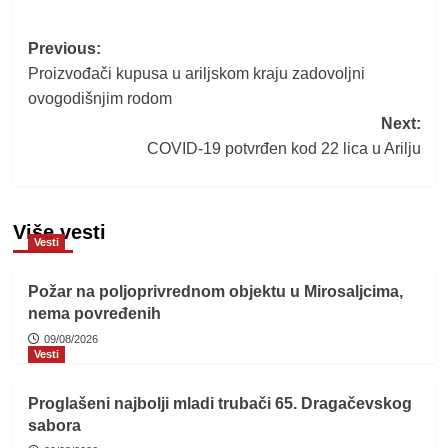
Post
Previous:
Proizvođači kupusa u ariljskom kraju zadovoljni
navigation
ovogodišnjim rodom
Next:
COVID-19 potvrđen kod 22 lica u Arilju
Više vesti
Vesti
Požar na poljoprivrednom objektu u Mirosaljcima,
nema povređenih
09/08/2026
Vesti
Proglašeni najbolji mladi trubači 65. Dragačevskog
sabora