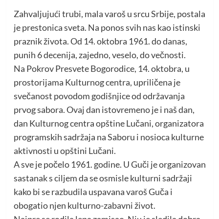
Zahvaljujući trubi, mala varoš u srcu Srbije, postala
je prestonica sveta. Na ponos svih nas kao istinski
praznik života. Od 14. oktobra 1961. do danas,
punih 6 decenija, zajedno, veselo, do večnosti.
Na Pokrov Presvete Bogorodice, 14. oktobra, u
prostorijama Kulturnog centra, upriličena je
svečanost povodom godišnjice od održavanja
prvog sabora. Ovaj dan istovremeno je i naš dan,
dan Kulturnog centra opštine Lučani, organizatora
programskih sadržaja na Saboru i nosioca kulturne
aktivnosti u opštini Lučani.
A sve je počelo 1961. godine. U Guči je organizovan
sastanak s ciljem da se osmisle kulturni sadržaji
kako bi se razbudila uspavana varoš Guča i
obogatio njen kulturno-zabavni život.
Najpre se rodila lepa zamisao. Nju je sledila dobra