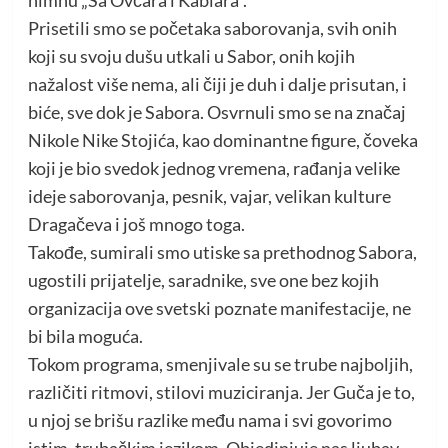
Prisetili smo se početaka saborovanja, svih onih
koji su svoju dušu utkali u Sabor, onih kojih
nažalost više nema, ali čiji je duh i dalje prisutan, i
biće, sve dok je Sabora. Osvrnuli smo se na značaj
Nikole Nike Stojića, kao dominantne figure, čoveka
koji je bio svedok jednog vremena, rađanja velike
ideje saborovanja, pesnik, vajar, velikan kulture
Dragačeva i još mnogo toga.
Takođe, sumirali smo utiske sa prethodnog Sabora,
ugostili prijatelje, saradnike, sve one bez kojih
organizacija ove svetski poznate manifestacije, ne
bi bila moguća.
Tokom programa, smenjivale su se trube najboljih,
različiti ritmovi, stilovi muziciranja. Jer Guča je to,
u njoj se brišu razlike među nama i svi govorimo
istim, trubačkim jezikom. Objedinjuje nas ljubav