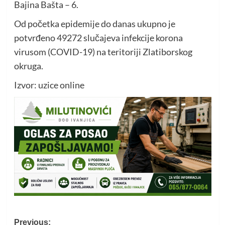
Bajina Bašta – 6.
Od početka epidemije do danas ukupno je
potvrđeno 49272 slučajeva infekcije korona
virusom (COVID-19) na teritoriji Zlatiborskog
okruga.
Izvor: uzice online
Post
Previous: