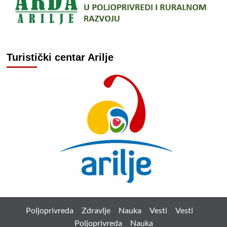
Turistički centar Arilje
Poljoprivreda
Zdravlje
Nauka
Vesti
Vesti
Poljoprivreda
Nauka