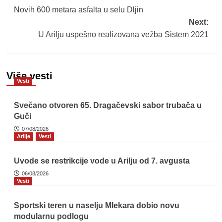
Novih 600 metara asfalta u selu Dljin
navigation
Next:
U Arilju uspešno realizovana vežba Sistem 2021
Više vesti
Vesti
Svečano otvoren 65. Dragačevski sabor trubača u
Guči
07/08/2026
Arilje
Vesti
Uvode se restrikcije vode u Arilju od 7. avgusta
06/08/2026
Vesti
Sportski teren u naselju Mlekara dobio novu
modularnu podlogu