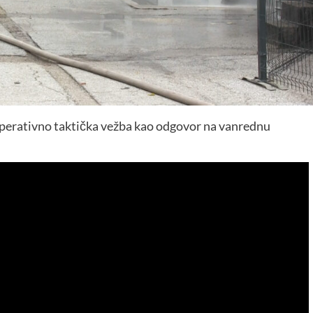
 operativno taktička vežba kao odgovor na vanrednu