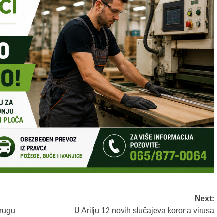
Next:
krugu
U Arilju 12 novih slučajeva korona virusa