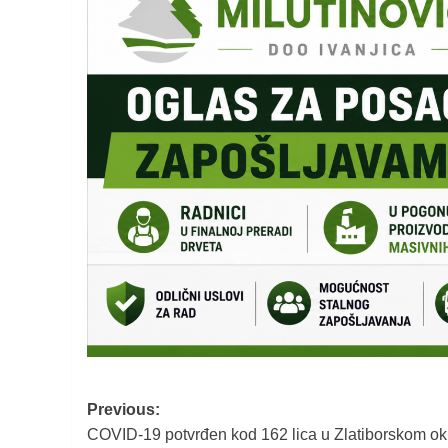
Post
Previous:
COVID-19 potvrđen kod 162 lica u Zlatiborskom o
navigation