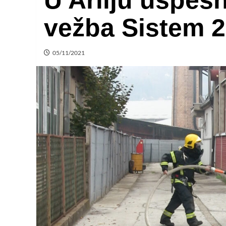
U Arilju uspeš
vežba Sistem 
05/11/2021