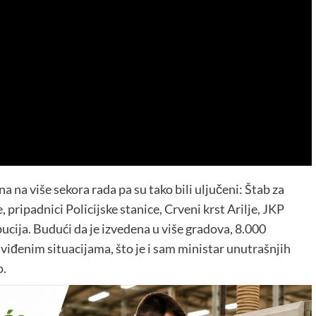
na na više sekora rada pa su tako bili uljučeni: Štab za
 pripadnici Policijske stanice, Crveni krst Arilje, JKP
ibucija. Budući da je izvedena u više gradova, 8.000
iđenim situacijama, što je i sam ministar unutrašnjih
o.