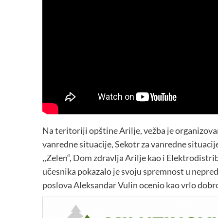
Na teritoriji opštine Arilje, vežba je organizova
vanredne situacije, Sekotr za vanredne situacije,
,,Zelen“, Dom zdravlja Arilje kao i Elektrodistr
učesnika pokazalo je svoju spremnost u nepredv
poslova Aleksandar Vulin ocenio kao vrlo dobr