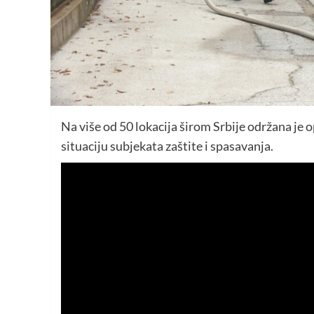
Na više od 50 lokacija širom Srbije održana je
situaciju subjekata zaštite i spasavanja.