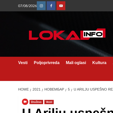
Skip
07/08/2026
Instagram
Facebook
Youtube
to
content
Vesti
Poljoprivreda
Mali oglasi
Kultura
HOME
2021
НОВЕМБАР
5
U ARILJU USPEŠNO RE
Društvo
Vesti