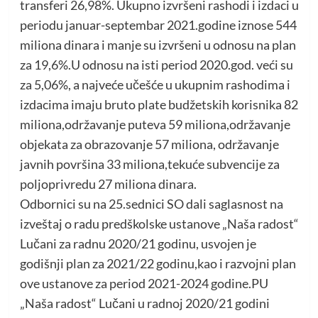
transferi 26,98%. Ukupno izvršeni rashodi i izdaci u
periodu januar-septembar 2021.godine iznose 544
miliona dinara i manje su izvršeni u odnosu na plan
za 19,6%.U odnosu na isti period 2020.god. veći su
za 5,06%, a najveće učešće u ukupnim rashodima i
izdacima imaju bruto plate budžetskih korisnika 82
miliona,održavanje puteva 59 miliona,održavanje
objekata za obrazovanje 57 miliona, održavanje
javnih površina 33 miliona,tekuće subvencije za
poljoprivredu 27 miliona dinara.
Odbornici su na 25.sednici SO dali saglasnost na
izveštaj o radu predškolske ustanove „Naša radost“
Lučani za radnu 2020/21 godinu, usvojen je
godišnji plan za 2021/22 godinu,kao i razvojni plan
ove ustanove za period 2021-2024 godine.PU
„Naša radost“ Lučani u radnoj 2020/21 godini