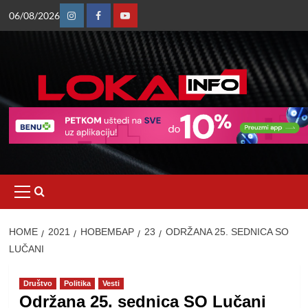
Skip
06/08/2026
to
Instagram
Facebook
Youtube
content
Primary
Menu
HOME
2021
НОВЕМБАР
23
ODRŽANA 25. SEDNICA SO
LUČANI
Društvo
Politika
Vesti
Održana 25. sednica SO Lučani