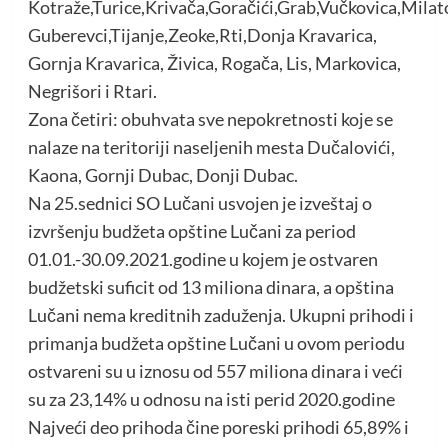
Kotraže,Turice,Krivača,Goračići,Grab,Vučkovica,Milato
Guberevci,Tijanje,Zeoke,Rti,Donja Kravarica,
Gornja Kravarica, Živica, Rogača, Lis, Markovica,
Negrišori i Rtari.
Zona četiri: obuhvata sve nepokretnosti koje se
nalaze na teritoriji naseljenih mesta Dučalovići,
Kaona, Gornji Dubac, Donji Dubac.
Na 25.sednici SO Lučani usvojen je izveštaj o
izvršenju budžeta opštine Lučani za period
01.01.-30.09.2021.godine u kojem je ostvaren
budžetski suficit od 13 miliona dinara, a opština
Lučani nema kreditnih zaduženja. Ukupni prihodi i
primanja budžeta opštine Lučani u ovom periodu
ostvareni su u iznosu od 557 miliona dinara i veći
su za 23,14% u odnosu na isti perid 2020.godine
Najveći deo prihoda čine poreski prihodi 65,89% i