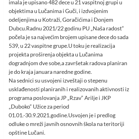
imala je upisano 482 dece u 21 vaspitnoj grupi u
objektima u Lučanima i Guči, i izdvojenim
odeljenjima u Kotraži, Goračićima i Donjem
Dubcu.Radnu 2021/22 godinu PU „Naša radost“
počela je sa najvećim brojem upisane dece do sada
539, u 22 vaspitne grupe.U toku je realizacija
projekta proširenja objekta u Lučanima
dogradnjom dve sobe,a završetak radova planiran
je do kraja januara naredne godine.
Na sednici su usvojeni izveštaji o stepenu
usklađenosti planiranih i realizovanih aktivnosti iz
programa poslovanja JP „Rzav“ Arilje i JKP
„Duboko“ Užice za period
01.01.-30.9.2021.godine.Usvojen je i predlog
odluke o mreži javnih osnovnih škola na teritoriji
opštine Lučani.