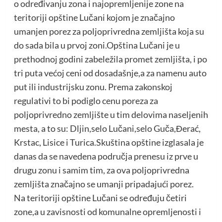
o određivanju zona i najopremljenije zone na
teritoriji opštine Lučani kojom je značajno
umanjen porez za poljoprivredna zemljišta koja su
do sada bila u prvoj zoni.Opština Lučani je u
prethodnoj godini zabeležila promet zemljišta, i po
tri puta većoj ceni od dosadašnje,a za namenu auto
put ili industrijsku zonu. Prema zakonskoj
regulativi to bi podiglo cenu poreza za
poljoprivredno zemljište u tim delovima naseljenih
mesta, a to su: Dljin,selo Lučani,selo Guča,Đerać,
Krstac, Lisice i Turica.Skuština opštine izglasala je
danas da se navedena područja prenesu iz prve u
drugu zonu i samim tim, za ova poljoprivredna
zemljišta značajno se umanji pripadajući porez.
Na teritoriji opštine Lučani se određuju četiri
zone,a u zavisnosti od komunalne opremljenosti i