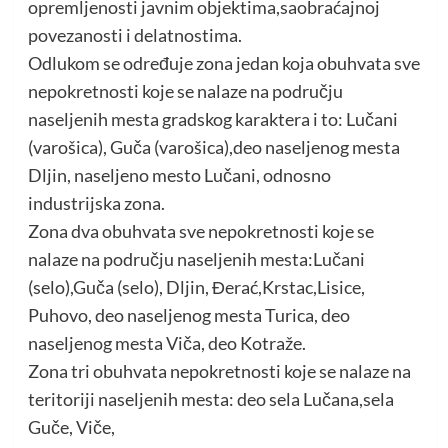
opremljenosti javnim objektima,saobraćajnoj
povezanosti i delatnostima.
Odlukom se određuje zona jedan koja obuhvata sve
nepokretnosti koje se nalaze na području
naseljenih mesta gradskog karaktera i to: Lučani
(varošica), Guča (varošica),deo naseljenog mesta
Dljin, naseljeno mesto Lučani, odnosno
industrijska zona.
Zona dva obuhvata sve nepokretnosti koje se
nalaze na području naseljenih mesta:Lučani
(selo),Guča (selo), Dljin, Đerać,Krstac,Lisice,
Puhovo, deo naseljenog mesta Turica, deo
naseljenog mesta Viča, deo Kotraže.
Zona tri obuhvata nepokretnosti koje se nalaze na
teritoriji naseljenih mesta: deo sela Lučana,sela
Guče, Viče,