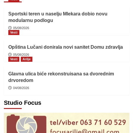
Sportski teren u naselju Mlekara dobio novu
modularnu podlogu
05/08/2026
Vesti
Opština Lučani donirala novi sanitet Domu zdravlja
05/08/2026
Vesti
Arilje
Glavna ulica biće rekonstruisana sa dvorednim
drvoredom
04/08/2026
Studio Focus