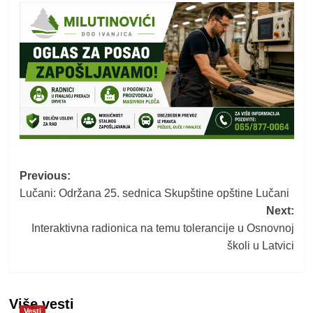
Post
Previous:
Lučani: Održana 25. sednica Skupštine opštine Lučani
navigation
Next:
Interaktivna radionica na temu tolerancije u Osnovnoj
školi u Latvici
Više vesti
Vesti