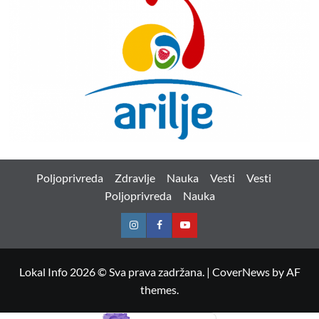
Poljoprivreda
Zdravlje
Nauka
Vesti
Vesti
Poljoprivreda
Nauka
Instagram
Facebook
Youtube
Lokal Info 2026 © Sva prava zadržana.
|
CoverNews
by AF
themes.