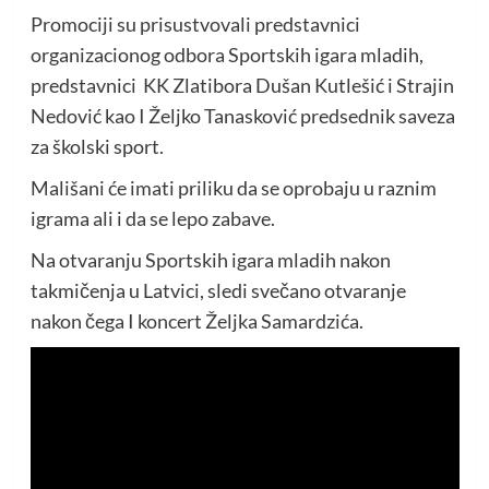
Promociji su prisustvovali predstavnici
organizacionog odbora Sportskih igara mladih,
predstavnici KK Zlatibora Dušan Kutlešić i Strajin
Nedović kao I Željko Tanasković predsednik saveza
za školski sport.
Mališani će imati priliku da se oprobaju u raznim
igrama ali i da se lepo zabave.
Na otvaranju Sportskih igara mladih nakon
takmičenja u Latvici, sledi svečano otvaranje
nakon čega I koncert Željka Samardzića.