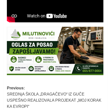
Post
Previous:
SREDNjA ŠKOLA „DRAGAČEVO“ IZ GUČE
navigation
USPEŠNO REALIZOVALA PROJEKAT „MOJ KORAK
KA EVROPI“