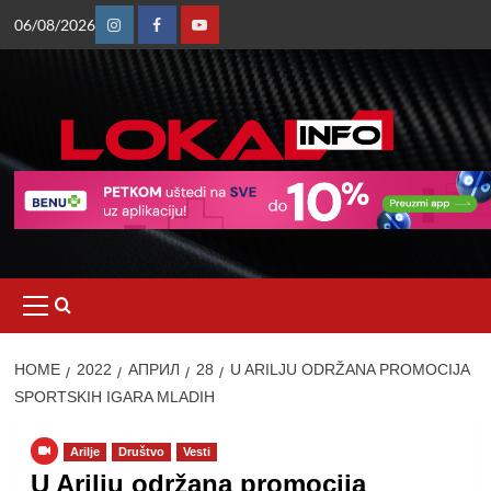
Skip
06/08/2026
to
Instagram
Facebook
Youtube
content
Primary
Menu
HOME
2022
АПРИЛ
28
U ARILJU ODRŽANA PROMOCIJA
SPORTSKIH IGARA MLADIH
Arilje
Društvo
Vesti
U Arilju održana promocija