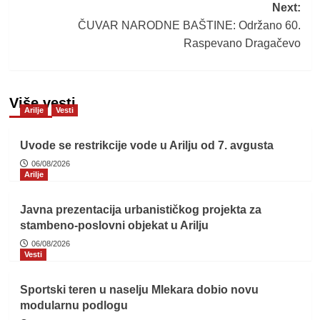
Next:
ČUVAR NARODNE BAŠTINE: Održano 60.
Raspevano Dragačevo
Više vesti
Arilje
Vesti
Uvode se restrikcije vode u Arilju od 7. avgusta
06/08/2026
Arilje
Javna prezentacija urbanističkog projekta za
stambeno-poslovni objekat u Arilju
06/08/2026
Vesti
Sportski teren u naselju Mlekara dobio novu
modularnu podlogu