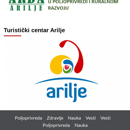
Turistički centar Arilje
Poljoprivreda
Zdravlje
Nauka
Vesti
Vesti
Poljoprivreda
Nauka