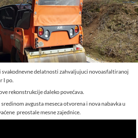
i svakodnevne delatnosti zahvaljujuci novoasfaltiranoj
 I po.
gove rekonstrukcije daleko povećava.
a sredinom avgusta meseca otvorena i nova nabavka u
vaćene preostale mesne zajednice.