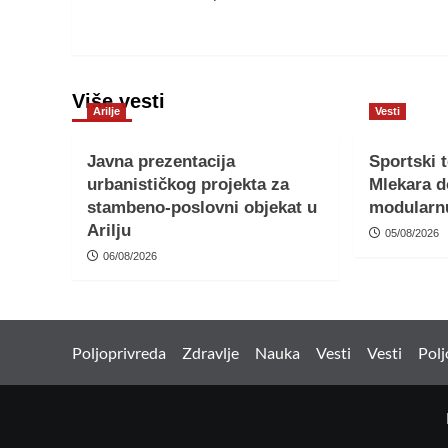
navigation
Više vesti
Arilje
Vesti
Javna prezentacija
Sportski 
urbanističkog projekta za
Mlekara d
stambeno-poslovni objekat u
modularn
Arilju
05/08/2026
06/08/2026
Poljoprivreda
Zdravlje
Nauka
Vesti
Vesti
Polj