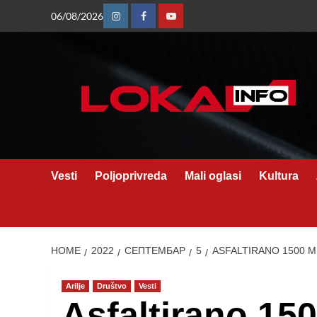
Skip
06/08/2026
Instagram
Facebook
Youtube
to
content
Vesti
Poljoprivreda
Mali oglasi
Kultura
HOME
2022
СЕПТЕМБАР
5
ASFALTIRANO 1500 M
Arilje
Društvo
Vesti
Asfaltirano 15