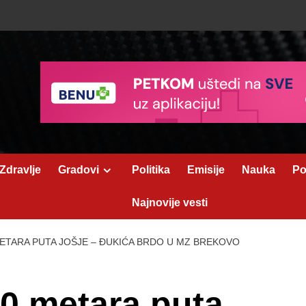
Zdravlje
Gradovi
Politika
Emisije
Nauka
Po
Najnovije vesti
ETARA PUTA JOŠJE – ĐUKIĆA BRDO U MZ BREKOVO
00 metara puta