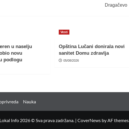
Dragačevo
Vesti
teren u naselju
Opština Lučani donirala novi
obio novu
sanitet Domu zdravlja
u podlogu
05/08/2026
oprivreda
Nauka
Lokal Info 2026 © Sva prava zadržana.
|
CoverNews
by AF themes