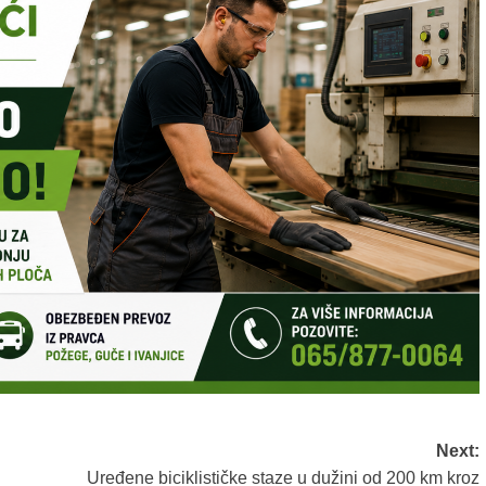
Next:
Uređene biciklističke staze u dužini od 200 km kroz