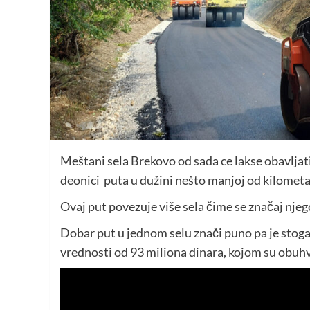
Meštani sela Brekovo od sada ce lakse obavljat
deonici puta u dužini nešto manjoj od kilometar
Ovaj put povezuje više sela čime se značaj nje
Dobar put u jednom selu znači puno pa je stog
vrednosti od 93 miliona dinara, kojom su obuh