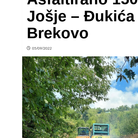
Jošje – Đukića
Brekovo
05/09/2022