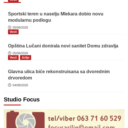
Sportski teren u naselju Mlekara dobio novu
modularnu podlogu
05/08/2026
Vesti
Opština Lučani donirala novi sanitet Domu zdravlja
05/08/2026
Vesti
Arilje
Glavna ulica biće rekonstruisana sa dvorednim
drvoredom
04/08/2026
Studio Focus