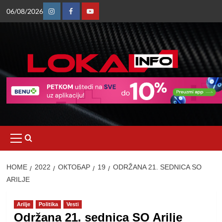
Skip
06/08/2026
to
Instagram
Facebook
Youtube
content
Primary
Menu
HOME
2022
ОКТОБАР
19
ODRŽANA 21. SEDNICA SO
ARILJE
Arilje
Politika
Vesti
Održana 21. sednica SO Arilje