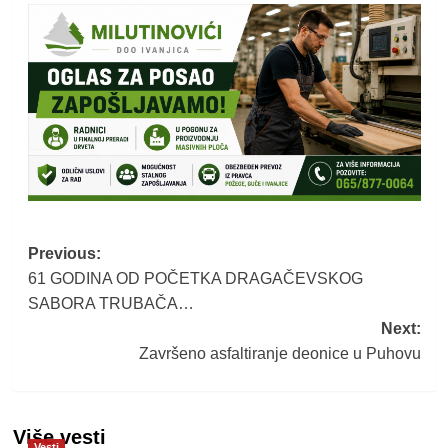
Post
Previous:
61 GODINA OD POČETKA DRAGAČEVSKOG
navigation
SABORA TRUBAČA…
Next:
Završeno asfaltiranje deonice u Puhovu
Više vesti
Vesti