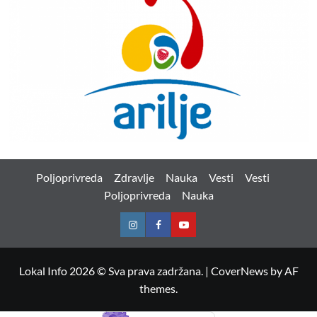
Poljoprivreda
Zdravlje
Nauka
Vesti
Vesti
Poljoprivreda
Nauka
Instagram
Facebook
Youtube
Lokal Info 2026 © Sva prava zadržana.
|
CoverNews
by AF
themes.