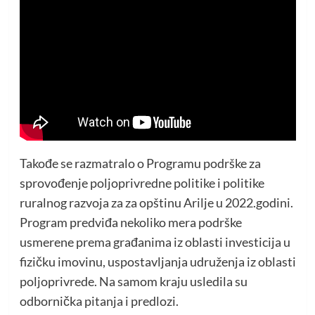
Takođe se razmatralo o Programu podrške za
sprovođenje poljoprivredne politike i politike
ruralnog razvoja za za opštinu Arilje u 2022.godini.
Program predviđa nekoliko mera podrške
usmerene prema građanima iz oblasti investicija u
fizičku imovinu, uspostavljanja udruženja iz oblasti
poljoprivrede. Na samom kraju usledila su
odbornička pitanja i predlozi.