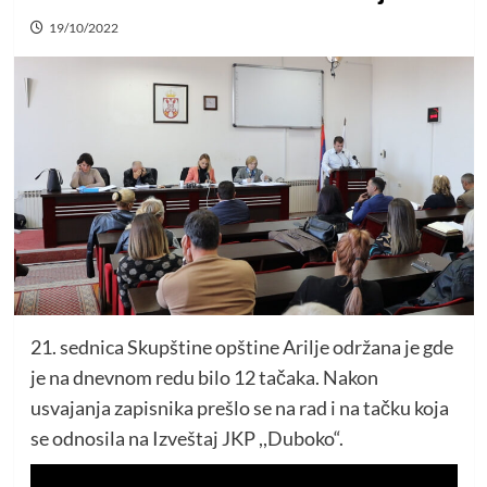
19/10/2022
21. sednica Skupštine opštine Arilje održana je gde
je na dnevnom redu bilo 12 tačaka. Nakon
usvajanja zapisnika prešlo se na rad i na tačku koja
se odnosila na Izveštaj JKP ,,Duboko“.