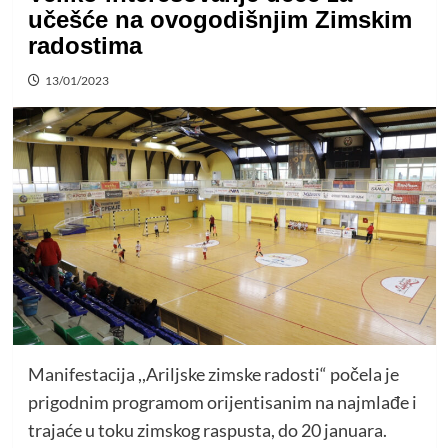
učešće na ovogodišnjim Zimskim
radostima
13/01/2023
Manifestacija ,,Ariljske zimske radosti“ počela je
prigodnim programom orijentisanim na najmlađe i
trajaće u toku zimskog raspusta, do 20 januara.