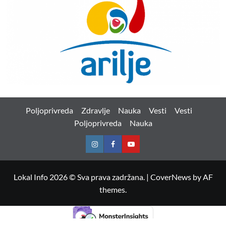
Poljoprivreda
Zdravlje
Nauka
Vesti
Vesti
Poljoprivreda
Nauka
Instagram
Facebook
Youtube
Lokal Info 2026 © Sva prava zadržana.
|
CoverNews
by AF
themes.