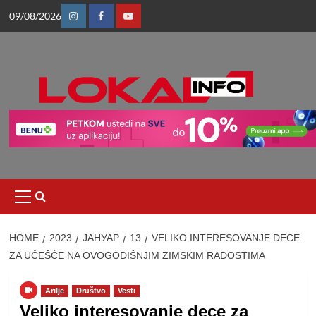
Skip
09/08/2026
to
Instagram
Facebook
Youtube
content
Primary
Menu
HOME
2023
ЈАНУАР
13
VELIKO INTERESOVANJE DECE
ZA UČEŠĆE NA OVOGODIŠNJIM ZIMSKIM RADOSTIMA
Arilje
Društvo
Vesti
Veliko interesovanje dece za