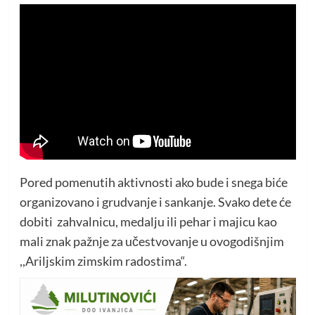
Pored pomenutih aktivnosti ako bude i snega biće
organizovano i grudvanje i sankanje. Svako dete će
dobiti zahvalnicu, medalju ili pehar i majicu kao
mali znak pažnje za učestvovanje u ovogodišnjim
,,Ariljskim zimskim radostima“.