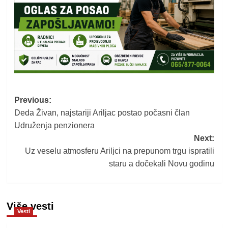
Post
Previous:
Deda Živan, najstariji Ariljac postao počasni član
navigation
Udruženja penzionera
Next:
Uz veselu atmosferu Ariljci na prepunom trgu ispratili
staru a dočekali Novu godinu
Više vesti
Vesti