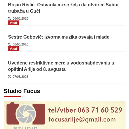
Bojan Ristić: Ostvarila mi se želja da otvorim Sabor
trubača u Guči
08/08/2026
Vesti
Sestre Gobović: Izvorna muzika osvaja i mlade
08/08/2026
Vesti
Uvedene restriktivne mere u vodosnabdevanju u
opštini Arilje od 8. avgusta
07/08/2026
Studio Focus