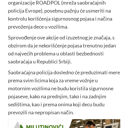
organizacije ROADPOL (mreža saobraćajnih
policija Evrope), posebnu pažnju će usmeriti na
kontrolu korišćenja sigurnosnog pojasa i načina
prevoženja dece u vozilima.
Sprovođenje ove akcije od izuzetnog je značaja, s
obzirom da je nekorišćenje pojasa trenutno jedan
od najvećih problema u oblasti bezbednosti
saobraćaja u Republici Srbiji.
Saobraćajna policija dosledno će preduzimati mere
prema svim licima koja za vreme vožnje u
motornim vozilima ne budu koristila sigurnosne
pojaseve, kako na prednjim, tako i na zadnjim
sedištima, kao i prema onima koji decu budu
prevozili na nepropisan način.