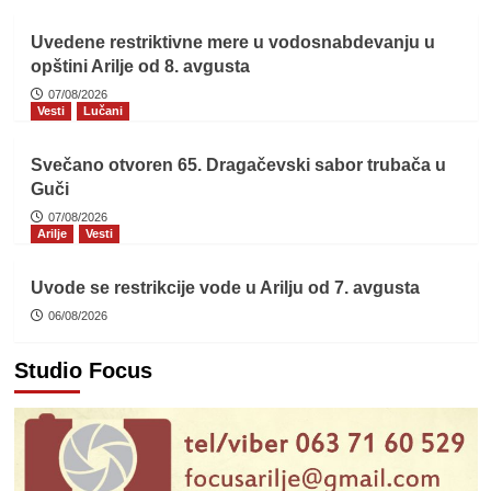
Uvedene restriktivne mere u vodosnabdevanju u
opštini Arilje od 8. avgusta
07/08/2026
Vesti
Lučani
Svečano otvoren 65. Dragačevski sabor trubača u
Guči
07/08/2026
Arilje
Vesti
Uvode se restrikcije vode u Arilju od 7. avgusta
06/08/2026
Studio Focus