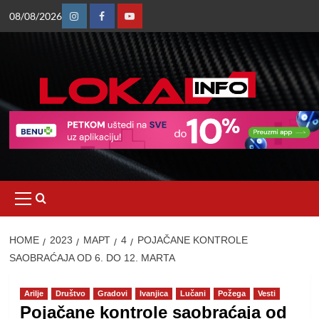
Skip
08/08/2026
to
Instagram
Facebook
Youtube
content
Primary
Menu
HOME
2023
МАРТ
4
POJAČANE KONTROLE
SAOBRAĆAJA OD 6. DO 12. MARTA
Arilje
Društvo
Gradovi
Ivanjica
Lučani
Požega
Vesti
Pojačane kontrole saobraćaja od