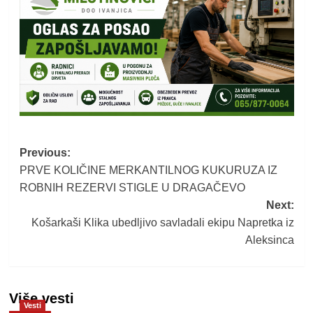
Post
Previous:
PRVE KOLIČINE MERKANTILNOG KUKURUZA IZ
navigation
ROBNIH REZERVI STIGLE U DRAGAČEVO
Next:
Košarkaši Klika ubedljivo savladali ekipu Napretka iz
Aleksinca
Više vesti
Vesti