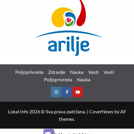
Poljoprivreda
Zdravlje
Nauka
Vesti
Vesti
Poljoprivreda
Nauka
Instagram
Facebook
Youtube
Lokal Info 2026 © Sva prava zadržana.
|
CoverNews
by AF
themes.