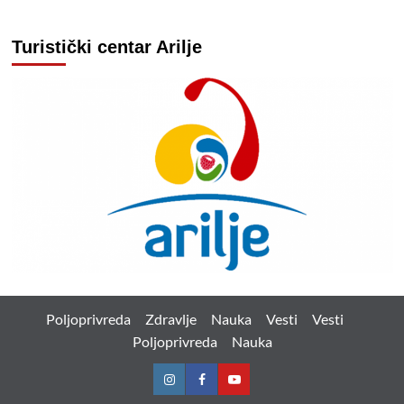
Turistički centar Arilje
Poljoprivreda
Zdravlje
Nauka
Vesti
Vesti
Poljoprivreda
Nauka
Instagram
Facebook
Youtube