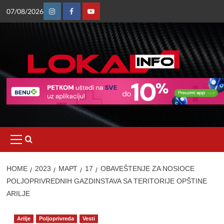
Skip
07/08/2026
to
Instagram
Facebook
Youtube
content
Primary
Menu
HOME
2023
МАРТ
17
OBAVEŠTENJE ZA NOSIOCE
POLJOPRIVREDNIH GAZDINSTAVA SA TERITORIJE OPŠTINE
ARILJE
Arilje
Poljoprivreda
Vesti