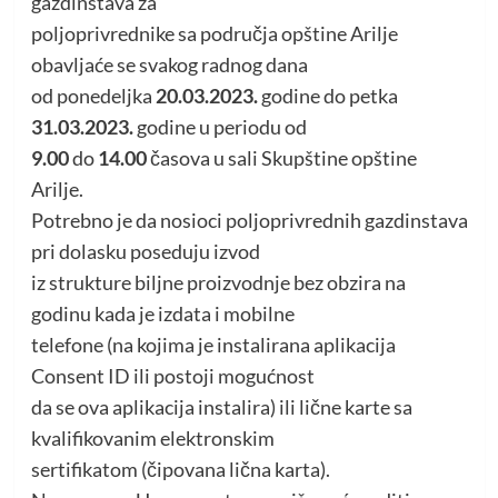
gazdinstava za
poljoprivrednike sa područja opštine Arilje
obavljaće se svakog radnog dana
od ponedeljka
20.03.2023.
godine do petka
31.03.2023.
godine u periodu od
9.00
do
14.00
časova u sali Skupštine opštine
Arilje.
Potrebno je da nosioci poljoprivrednih gazdinstava
pri dolasku poseduju izvod
iz strukture biljne proizvodnje bez obzira na
godinu kada je izdata i mobilne
telefone (na kojima je instalirana aplikacija
Consent ID ili postoji mogućnost
da se ova aplikacija instalira) ili lične karte sa
kvalifikovanim elektronskim
sertifikatom (čipovana lična karta).