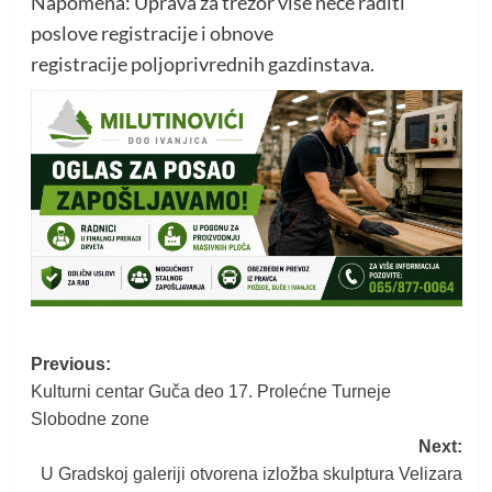
Napomena: Uprava za trezor više neće raditi
poslove registracije i obnove
registracije poljoprivrednih gazdinstava.
Post
Previous:
Kulturni centar Guča deo 17. Prolećne Turneje
navigation
Slobodne zone
Next:
U Gradskoj galeriji otvorena izložba skulptura Velizara