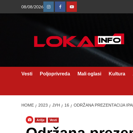
Skip
08/08/2026
Instagram
Facebook
Youtube
to
content
Vesti
Poljoprivreda
Mali oglasi
Kultura
HOME
2023
ЈУН
16
ODRŽANA PREZENTACIJA IP
Arilje
Vesti