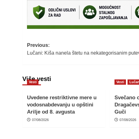
Post
Previous:
Lučani: Kiša nanela štetu na nekategorisanim put
navigation
Više vesti
Vesti
Vesti
Lučan
Uvedene restriktivne mere u
Svečano o
vodosnabdevanju u opštini
Dragačevs
Arilje od 8. avgusta
Guči
07/08/2026
07/08/2026