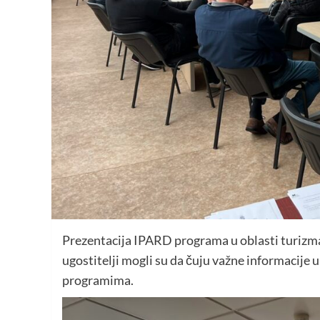
Prezentacija IPARD programa u oblasti turizma 
ugostitelji mogli su da čuju važne informacije
programima.