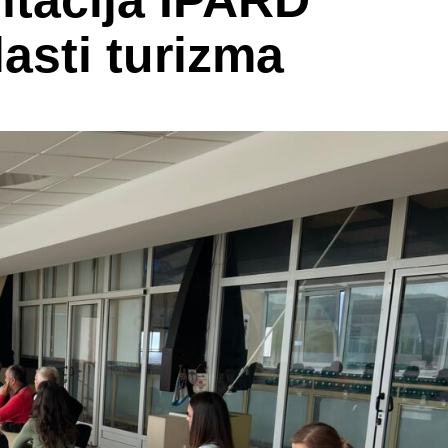
ntacija IPARD
asti turizma