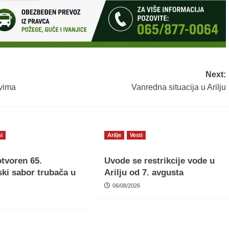
Next:
evima
Vanredna situacija u Arilju
i
Arilje
Vesti
tvoren 65.
Uvode se restrikcije vode u
ki sabor trubača u
Arilju od 7. avgusta
06/08/2026