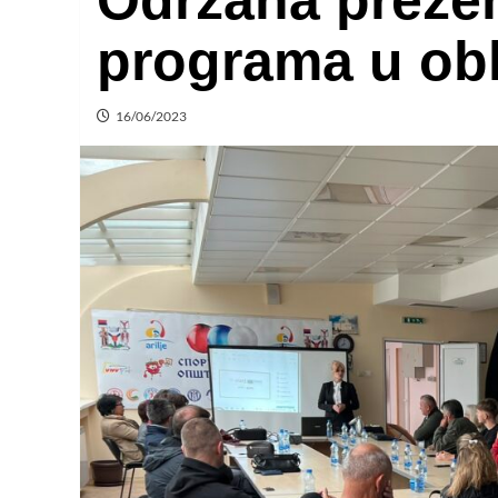
Održana preze
programa u obl
16/06/2023