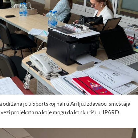
održana je u Sportskoj hali u Arilju.Izdavaoci smeštaja
 u vezi projekata na koje mogu da konkurišu u IPARD