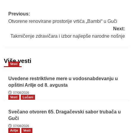
Post
Previous:
Otvorene renovirane prostorije vrtića „Bambi“ u Guči
navigation
Next:
Takmičenje zdravičara i izbor najlepše narodne nošnje
Više vesti
Vesti
Uvedene restriktivne mere u vodosnabdevanju u
opštini Arilje od 8. avgusta
07/08/2026
Vesti
Lučani
Svečano otvoren 65. Dragačevski sabor trubača u
Guči
07/08/2026
Arilje
Vesti