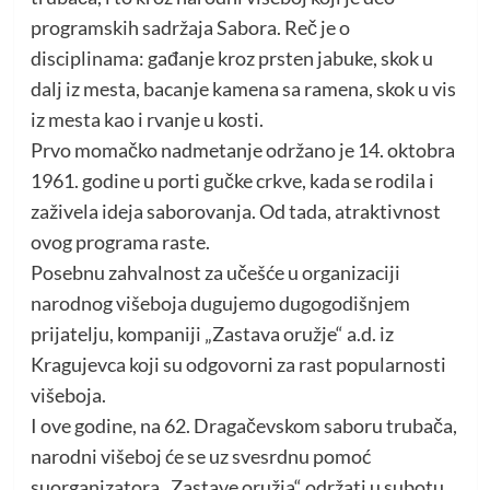
programskih sadržaja Sabora. Reč je o
disciplinama: gađanje kroz prsten jabuke, skok u
dalj iz mesta, bacanje kamena sa ramena, skok u vis
iz mesta kao i rvanje u kosti.
Prvo momačko nadmetanje održano je 14. oktobra
1961. godine u porti gučke crkve, kada se rodila i
zaživela ideja saborovanja. Od tada, atraktivnost
ovog programa raste.
Posebnu zahvalnost za učešće u organizaciji
narodnog višeboja dugujemo dugogodišnjem
prijatelju, kompaniji „Zastava oružje“ a.d. iz
Kragujevca koji su odgovorni za rast popularnosti
višeboja.
I ove godine, na 62. Dragačevskom saboru trubača,
narodni višeboj će se uz svesrdnu pomoć
suorganizatora „Zastave oružja“ održati u subotu,