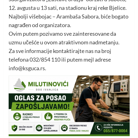
12. avgusta u 13 sati, na stadionu kraj reke Bjelice.
Najbolji višebojac – Arambaša Sabora, biće bogato
nagrađen od organizatora.
Ovim putem pozivamo sve zainteresovane da
uzmu učešće u ovom atraktivnom nadmetanju.
Za sve informacije kontaktirajte nas na broj
telefona 032/854 110 ili putem mejl adrese
info@ksguca.rs.