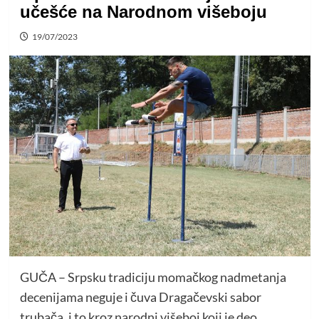
učešće na Narodnom višeboju
19/07/2023
GUČA – Srpsku tradiciju momačkog nadmetanja
decenijama neguje i čuva Dragačevski sabor
trubača, i to kroz narodni višeboj koji je deo