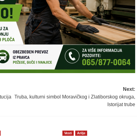
Next:
tucija
Truba, kulturni simbol Moravičkog i Zlatiborskog okruga,
Istorijat trube
Vesti
Arilje