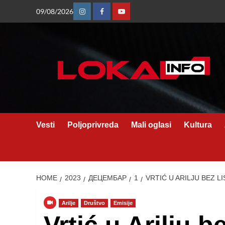
Skip
09/08/2026
Instagram
Facebook
Youtube
to
content
Vesti
Poljoprivreda
Mali oglasi
Kultura
HOME
2023
ДЕЦЕМБАР
1
VRTIĆ U ARILJU BEZ L
Arilje
Društvo
Emisije