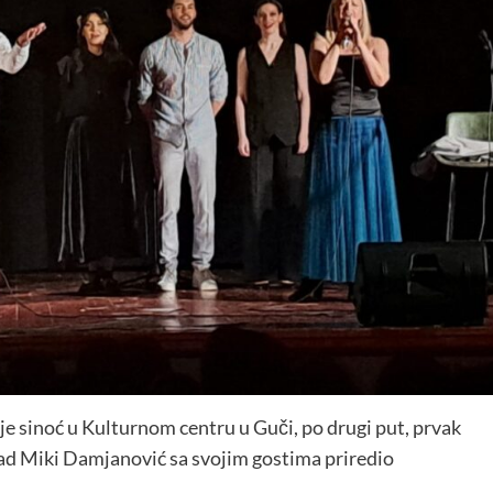
 je sinoć u Kulturnom centru u Guči, po drugi put, prvak
d Miki Damjanović sa svojim gostima priredio