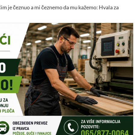
za čim je čeznuo a mi čeznemo da mu kažemo: Hvala za