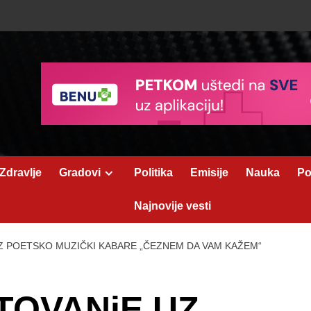
Zdravlje
Gradovi
Politika
Emisije
Nauka
Po
Najnovije vesti
 POETSKO MUZIČKI KABARE „ČEZNEM DA VAM KAŽEM“
TOVANjE UZ