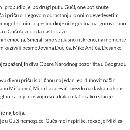
probudio je, po drugi put u Guči, one potisnute
a i priču o njegovom odrastanju, o onim devedesetim
 mnogobrojnim uspesima koje niže godinama, gotovo smo
ra u Guči čeznuo da našto kaže.
renih emocija. Smejali smo se glasno i iskreno, na momente
kijem kazivali pesme Jovana Dučića, Mike Antića, Desanke
ajzapaženijih diva Opere Narodnog pozorišta u Beogradu
ovu divnu priču ispričanu na jedan lep, duhovit način.
nu Mićalović, Minu Lazarević, zvezdu na daskama koje
glumca koji je osvojio srca kako mlađe tako i starije
je najbolja.
je u Guči nemoguće. Guča me inspiriše, rekao je Miki za