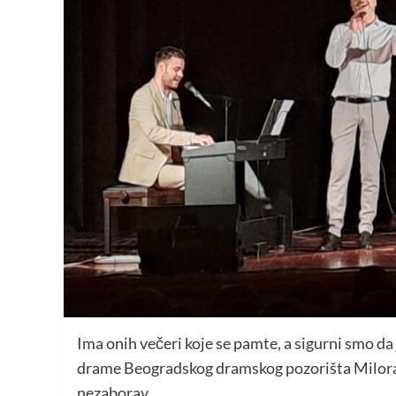
Ima onih večeri koje se pamte, a sigurni smo da
drame Beogradskog dramskog pozorišta Milora
nezaborav.