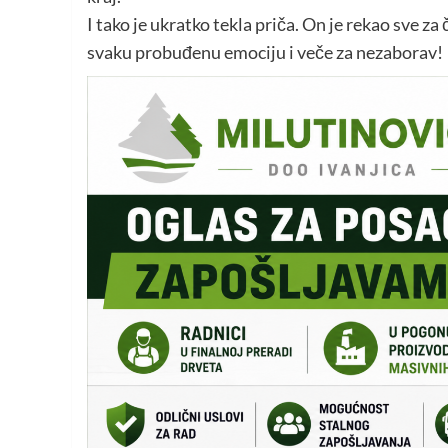
I tako je ukratko tekla priča. On je rekao sve 
svaku probuđenu emociju i veče za nezaborav!