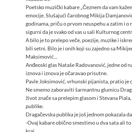
Poetsko muzički kabare „Čeznem da vam kažem“ 
emocije. Slušajući čarobnog Mikija Damjanović
godinama, priču o prvom neuspehu a zatim i o
sigurni da je svako od vas u sali Kulturnog cent
A bilo je to prelepo veče, poezije, muzike i isk
bili setni. Bilo je i onih koji su zajedno sa Mi
Maksimović…
Anđeoski glas Nataše Radovanović, jedne od n
iznova i iznova je očaravao prisutne.
Pavle Joksimović, vrhunski pijanista, pratio je 
Ne smemo zaboraviti šarmantnu glumicu Draga
život znače sa prelepim glasom i Stevana Piala, 
publike.
Dragačevska publika je još jednom pokazala da 
-Ovaj kabare obično smestimo u dva sata ali to 
kraj.