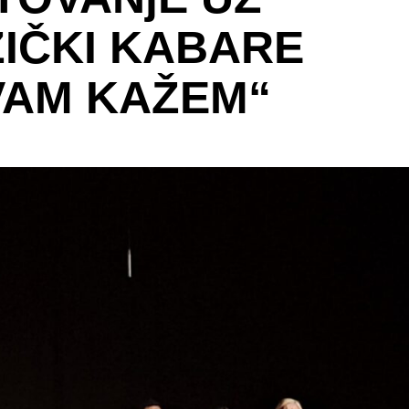
IČKI KABARE
VAM KAŽEM“