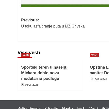
Post
Previous:
U toku asfaltiranje puta u MZ Grivska
navigation
Više vesti
Vesti
Vesti
Sportski teren u naselju
Opština L
Mlekara dobio novu
sanitet D
modularnu podlogu
05/08/2026
05/08/2026
Poljoprivreda
Zdravlje
Nauka
Vesti
Vesti
Polj