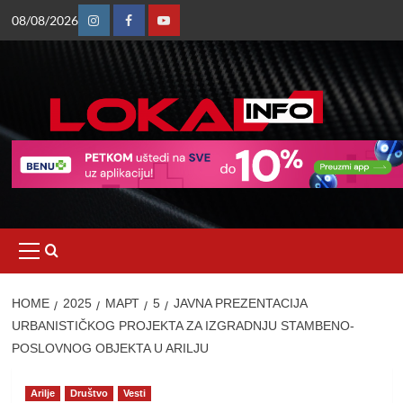
Skip
08/08/2026
to
Instagram
Facebook
Youtube
content
Primary
Menu
HOME
2025
МАРТ
5
JAVNA PREZENTACIJA
URBANISTIČKOG PROJEKTA ZA IZGRADNJU STAMBENO-
POSLOVNOG OBJEKTA U ARILJU
Arilje
Društvo
Vesti