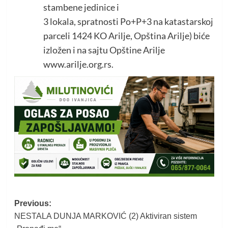
stambene jedinice i
3 lokala, spratnosti Po+P+3 na katastarskoj
parceli 1424 KO Arilje, Opština Arilje) biće
izložen i na sajtu Opštine Arilje
www.arilje.org.rs.
Post
Previous:
NESTALA DUNJA MARKOVIĆ (2) Aktiviran sistem
navigation