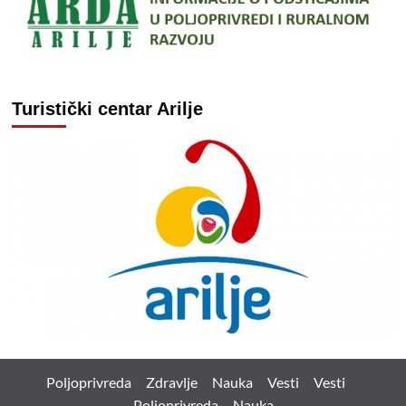
Turistički centar Arilje
Poljoprivreda
Zdravlje
Nauka
Vesti
Vesti
Poljoprivreda
Nauka