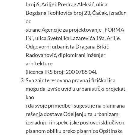
broj 6, Arilje i Predrag Aleksić, ulica
Bogdana Teofilovića broj 23, Čačak, izrađen
od
strane Agencije za projektovanje „FORMA
IN“, ulica Svetolika Lazarevića 19a, Arilje.
Odgovorni urbanista Dragana Brkić
Radovanović, diplomirani inženjer
arhitekture
(licenca IKS broj: 200 0785 04).
Sva zainteresovana pravna i fizička lica
mogu da izvrše uvid u urbanistički projekat,
kao
i da svoje primedbe i sugestije na planirana
rešenja dostave Odeljenju za urbanizam,
izgradnju i inspekcijske poslove isključivo u
pisanom obliku preko pisarnice Opštinske