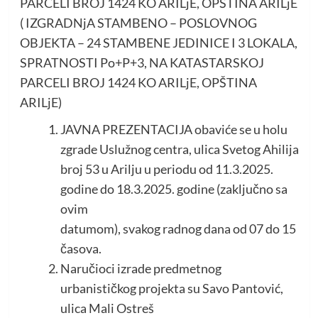
PARCELI BROJ 1424 KO ARILjE, OPŠTINA ARILjE
( IZGRADNjA STAMBENO – POSLOVNOG
OBJEKTA – 24 STAMBENE JEDINICE I 3 LOKALA,
SPRATNOSTI Po+P+3, NA KATASTARSKOJ
PARCELI BROJ 1424 KO ARILjE, OPŠTINA
ARILjE)
JAVNA PREZENTACIJA obaviće se u holu
zgrade Uslužnog centra, ulica Svetog Ahilija
broj 53 u Arilju u periodu od 11.3.2025.
godine do 18.3.2025. godine (zaključno sa
ovim
datumom), svakog radnog dana od 07 do 15
časova.
Naručioci izrade predmetnog
urbanističkog projekta su Savo Pantović,
ulica Mali Ostreš