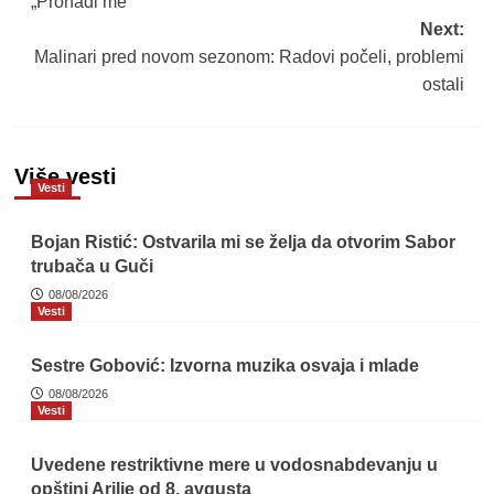
„Pronađi me“
Next:
Malinari pred novom sezonom: Radovi počeli, problemi
ostali
Više vesti
Vesti
Bojan Ristić: Ostvarila mi se želja da otvorim Sabor
trubača u Guči
08/08/2026
Vesti
Sestre Gobović: Izvorna muzika osvaja i mlade
08/08/2026
Vesti
Uvedene restriktivne mere u vodosnabdevanju u
opštini Arilje od 8. avgusta