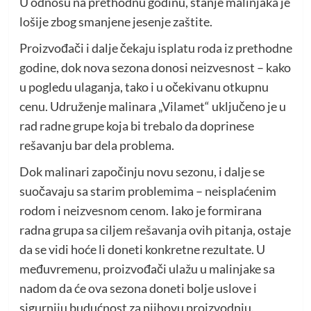
U odnosu na prethodnu godinu, stanje malinjaka je
lošije zbog smanjene jesenje zaštite.
Proizvođači i dalje čekaju isplatu roda iz prethodne
godine, dok nova sezona donosi neizvesnost – kako
u pogledu ulaganja, tako i u očekivanu otkupnu
cenu. Udruženje malinara „Vilamet“ uključeno je u
rad radne grupe koja bi trebalo da doprinese
rešavanju bar dela problema.
Dok malinari započinju novu sezonu, i dalje se
suočavaju sa starim problemima – neisplaćenim
rodom i neizvesnom cenom. Iako je formirana
radna grupa sa ciljem rešavanja ovih pitanja, ostaje
da se vidi hoće li doneti konkretne rezultate. U
međuvremenu, proizvođači ulažu u malinjake sa
nadom da će ova sezona doneti bolje uslove i
sigurniju budućnost za njihovu proizvodnju.