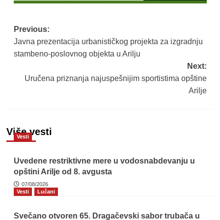
Post
Previous:
Javna prezentacija urbanističkog projekta za izgradnju
navigation
stambeno-poslovnog objekta u Arilju
Next:
Uručena priznanja najuspešnijim sportistima opštine
Arilje
Više vesti
Vesti
Uvedene restriktivne mere u vodosnabdevanju u
opštini Arilje od 8. avgusta
07/08/2026
Vesti
Lučani
Svečano otvoren 65. Dragačevski sabor trubača u