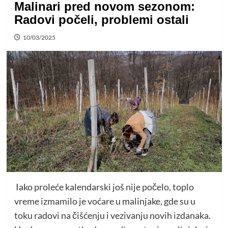
Malinari pred novom sezonom:
Radovi počeli, problemi ostali
10/03/2025
Iako proleće kalendarski još nije počelo, toplo
vreme izmamilo je voćare u malinjake, gde su u
toku radovi na čišćenju i vezivanju novih izdanaka.