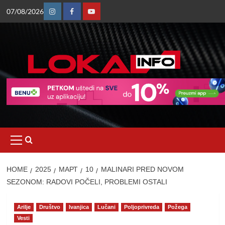
Skip
07/08/2026
to
Instagram
Facebook
Youtube
content
Primary
Menu
HOME
2025
МАРТ
10
MALINARI PRED NOVOM
SEZONOM: RADOVI POČELI, PROBLEMI OSTALI
Arilje
Društvo
Ivanjica
Lučani
Poljoprivreda
Požega
Vesti