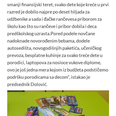
smanji finansijski teret, svako dete koje kreće u prvi
razred je dobilo najpre po deset hiljada za
udžbenike a sada i đačke rančevesa priborom za
školu kao što su rančeve i pribor dobila i deca
predškolskog uzrasta.Pored podele novčane
nadoknade novorođenim bebama, dodele
autosedišta, novogodišnjih paketića, učeničkog
prevoza, besplatne kuhinje za svako treće dete u
porodici, laptopova za nosioce vukove diplome,
ovo je još jedna mera kojom iz budžeta podstičemo
podršku porodicama sa decom“, istakao je
predsednik Dolović.