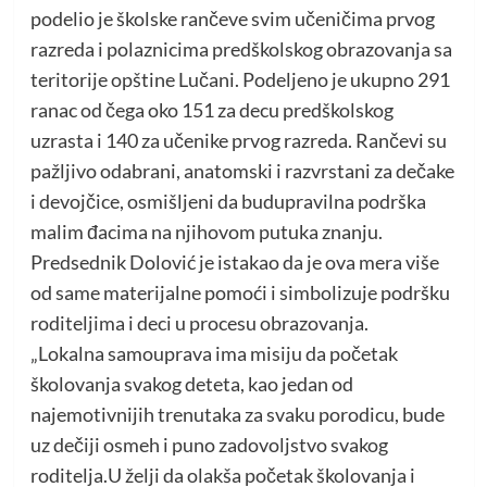
podelio je školske rančeve svim učeničima prvog
razreda i polaznicima predškolskog obrazovanja sa
teritorije opštine Lučani. Podeljeno je ukupno 291
ranac od čega oko 151 za decu predškolskog
uzrasta i 140 za učenike prvog razreda. Rančevi su
pažljivo odabrani, anatomski i razvrstani za dečake
i devojčice, osmišljeni da budupravilna podrška
malim đacima na njihovom putuka znanju.
Predsednik Dolović je istakao da je ova mera više
od same materijalne pomoći i simbolizuje podršku
roditeljima i deci u procesu obrazovanja.
„Lokalna samouprava ima misiju da početak
školovanja svakog deteta, kao jedan od
najemotivnijih trenutaka za svaku porodicu, bude
uz dečiji osmeh i puno zadovoljstvo svakog
roditelja.U želji da olakša početak školovanja i