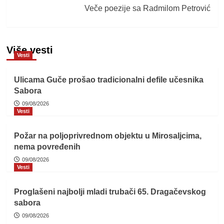
Veče poezije sa Radmilom Petrović
Više vesti
Vesti
Ulicama Guče prošao tradicionalni defile učesnika
Sabora
09/08/2026
Vesti
Požar na poljoprivrednom objektu u Mirosaljcima,
nema povređenih
09/08/2026
Vesti
Proglašeni najbolji mladi trubači 65. Dragačevskog
sabora
09/08/2026