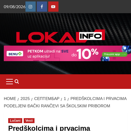
Skip
09/08/2026
to
Instagram
Facebook
Youtube
content
Primary
Menu
HOME
2025
СЕПТЕМБАР
1
PREDŠKOLCIMA I PRVACIMA
PODELJENI ĐAČKI RANČEVI SA ŠKOLSKIM PRIBOROM
Lučani
Vesti
Predškolcima i prvacima