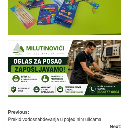
Post
Previous:
Prekid vodosnabdevanja u pojedinim ulicama
navigation
Next: