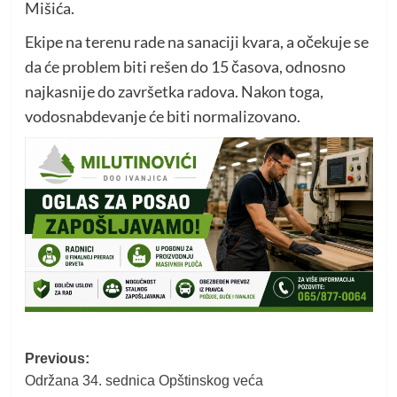
Mišića.
Ekipe na terenu rade na sanaciji kvara, a očekuje se
da će problem biti rešen do 15 časova, odnosno
najkasnije do završetka radova. Nakon toga,
vodosnabdevanje će biti normalizovano.
Post
Previous:
Održana 34. sednica Opštinskog veća
navigation