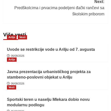
Next:
Predškolcima i prvacima podeljeni đački rančevi sa
školskim priborom
Više vesti
Arilje
Vesti
Uvode se restrikcije vode u Arilju od 7. avgusta
06/08/2026
Arilje
Javna prezentacija urbanističkog projekta za
stambeno-poslovni objekat u Arilju
06/08/2026
Vesti
Sportski teren u naselju Mlekara dobio novu
modularnu podlogu