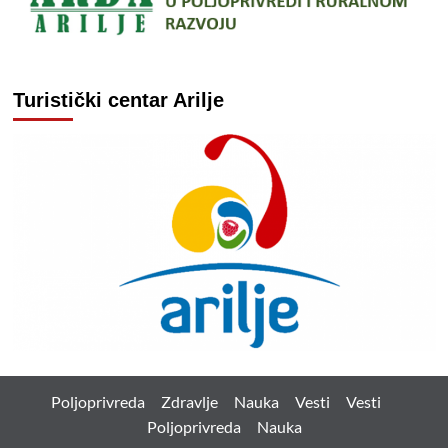
Turistički centar Arilje
Poljoprivreda
Zdravlje
Nauka
Vesti
Vesti
Poljoprivreda
Nauka