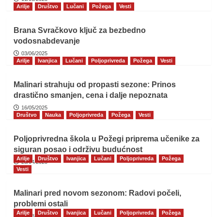
Arilje
Društvo
Lučani
Požega
Vesti
Brana Svračkovo ključ za bezbedno
vodosnabdevanje
03/06/2025
Arilje
Ivanjica
Lučani
Poljoprivreda
Požega
Vesti
Malinari strahuju od propasti sezone: Prinos
drastično smanjen, cena i dalje nepoznata
16/05/2025
Društvo
Nauka
Poljoprivreda
Požega
Vesti
Poljoprivredna škola u Požegi priprema učenike za
siguran posao i održivu budućnost
Arilje
Društvo
Ivanjica
Lučani
Poljoprivreda
Požega
25/04/2025
Vesti
Malinari pred novom sezonom: Radovi počeli,
problemi ostali
Arilje
Društvo
Ivanjica
Lučani
Poljoprivreda
Požega
10/03/2025