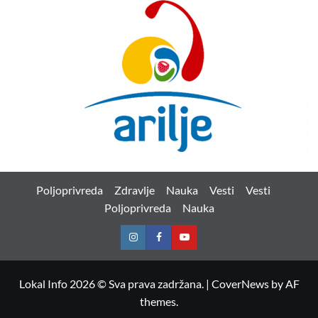
Poljoprivreda
Zdravlje
Nauka
Vesti
Vesti
Poljoprivreda
Nauka
Instagram
Facebook
Youtube
Lokal Info 2026 © Sva prava zadržana.
|
CoverNews
by AF
themes.