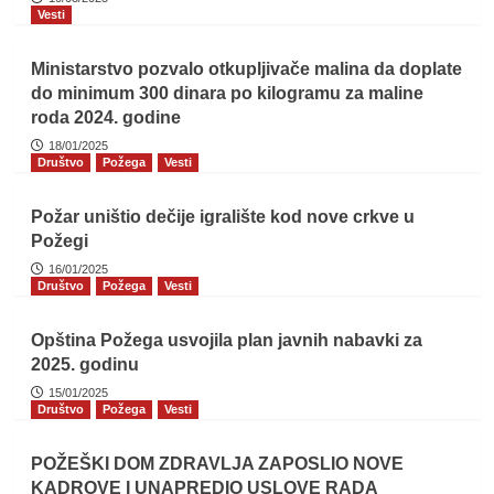
Vesti
Ministarstvo pozvalo otkupljivače malina da doplate
do minimum 300 dinara po kilogramu za maline
roda 2024. godine
18/01/2025
Društvo
Požega
Vesti
Požar uništio dečije igralište kod nove crkve u
Požegi
16/01/2025
Društvo
Požega
Vesti
Opština Požega usvojila plan javnih nabavki za
2025. godinu
15/01/2025
Društvo
Požega
Vesti
POŽEŠKI DOM ZDRAVLJA ZAPOSLIO NOVE
KADROVE I UNAPREDIO USLOVE RADA