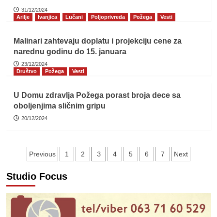
31/12/2024
Arilje
Ivanjica
Lučani
Poljoprivreda
Požega
Vesti
Malinari zahtevaju doplatu i projekciju cene za
narednu godinu do 15. januara
23/12/2024
Društvo
Požega
Vesti
U Domu zdravlja Požega porast broja dece sa
oboljenjima sličnim gripu
20/12/2024
Пагинација
3
Previous
1
2
4
5
6
7
Next
чланака
Studio Focus