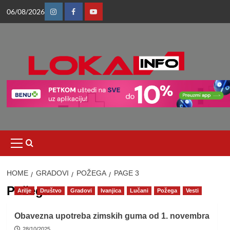
Skip
06/08/2026
to
Instagram
Facebook
Youtube
content
Primary
Menu
HOME
GRADOVI
POŽEGA
PAGE 3
Požega
Arilje
Društvo
Gradovi
Ivanjica
Lučani
Požega
Vesti
Obavezna upotreba zimskih guma od 1. novembra
28/10/2025