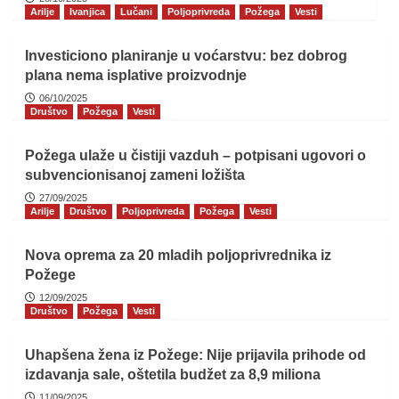
Arilje
Ivanjica
Lučani
Poljoprivreda
Požega
Vesti
Investiciono planiranje u voćarstvu: bez dobrog
plana nema isplative proizvodnje
06/10/2025
Društvo
Požega
Vesti
Požega ulaže u čistiji vazduh – potpisani ugovori o
subvencionisanoj zameni ložišta
27/09/2025
Arilje
Društvo
Poljoprivreda
Požega
Vesti
Nova oprema za 20 mladih poljoprivrednika iz
Požege
12/09/2025
Društvo
Požega
Vesti
Uhapšena žena iz Požege: Nije prijavila prihode od
izdavanja sale, oštetila budžet za 8,9 miliona
11/09/2025