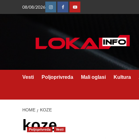
Skip
08/08/2026
Instagram
Facebook
Youtube
to
content
Vesti
Poljoprivreda
Mali oglasi
Kultura
HOME
KOZE
koze
Poljoprivreda
Vesti