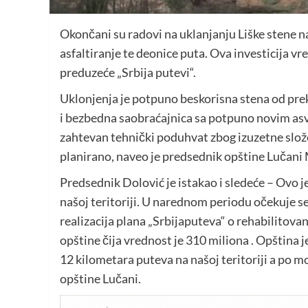
Okončani su radovi na uklanjanju Liške stene 
asfaltiranje te deonice puta. Ova investicija vre
preduzeće „Srbija putevi“.
Uklonjenja je potpuno beskorisna stena od prek
i bezbedna saobraćajnica sa potpuno novim as
zahtevan tehnički poduhvat zbog izuzetne složen
planirano, naveo je predsednik opštine Lučani 
Predsednik Dolović je istakao i sledeće – Ovo j
našoj teritoriji. U narednom periodu očekuje s
realizacija plana „Srbijaputeva“ o rehabilitovan
opštine čija vrednost je 310 miliona . Opština j
12 kilometara puteva na našoj teritoriji a po 
opštine Lučani.