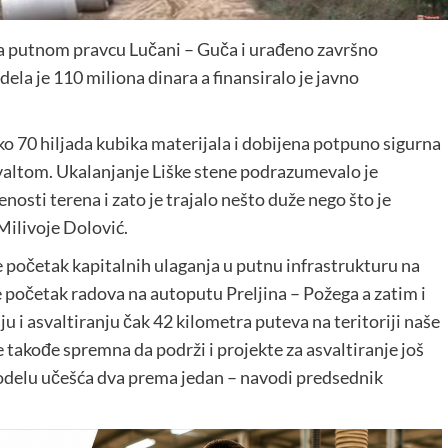
na putnom pravcu Lučani – Guča i urađeno završno
dela je 110 miliona dinara a finansiralo je javno
o 70 hiljada kubika materijala i dobijena potpuno sigurna
valtom. Ukalanjanje Liške stene podrazumevalo je
osti terena i zato je trajalo nešto duže nego što je
Milivoje Dolović.
e početak kapitalnih ulaganja u putnu infrastrukturu na
e početak radova na autoputu Preljina – Požega a zatim i
ju i asvaltiranju čak 42 kilometra puteva na teritoriji naše
e takođe spremna da podrži i projekte za asvaltiranje još
modelu učešća dva prema jedan – navodi predsednik