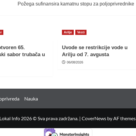
Požega sufinansira kamatnu stopu za poljoprivrednike
i
Arilje
Vesti
tvoren 65.
Uvode se restrikcije vode u
ki sabor trubača u
Arilju od 7. avgusta
06/08/2026
oprivreda
Nauka
Lokal Info 2026 © Sva prava zadržana.
|
CoverNews
by AF themes