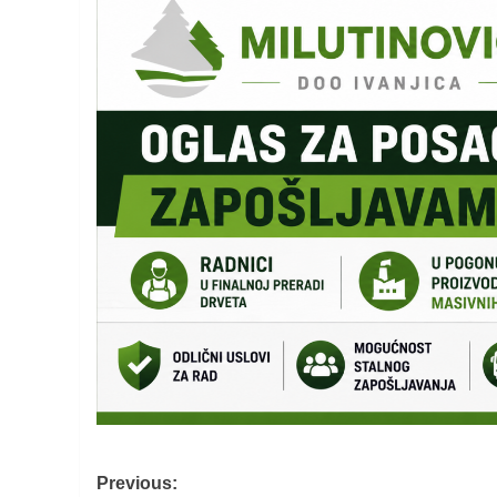
Post
Previous: