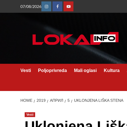
Skip
07/08/2026
Instagram
Facebook
Youtube
to
content
Vesti
Poljoprivreda
Mali oglasi
Kultura
HOME
2019
АПРИЛ
5
UKLONJENA LIŠKA STENA
Vesti
Uklonjena Lišk