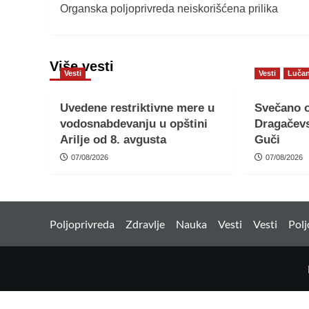
Organska poljoprivreda neiskorišćena prilika
navigation
Više vesti
Vesti
Vesti
Lučan
Uvedene restriktivne mere u
Svečano o
vodosnabdevanju u opštini
Dragačevs
Arilje od 8. avgusta
Guči
07/08/2026
07/08/2026
Poljoprivreda
Zdravlje
Nauka
Vesti
Vesti
Polj