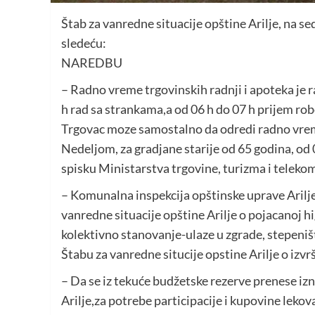
Štab za vanredne situacije opštine Arilje, na se
sledeću:
NAREDBU
– Radno vreme trgovinskih radnji i apoteka je r
h rad sa strankama,a od 06 h do 07 h prijem robe,
Trgovac moze samostalno da odredi radno vre
Nedeljom, za gradjane starije od 65 godina, od 0
spisku Ministarstva trgovine, turizma i telekomu
– Komunalna inspekcija opštinske uprave Arilj
vanredne situacije opštine Arilje o pojacanoj h
kolektivno stanovanje-ulaze u zgrade, stepeništ
Štabu za vanredne situcije opstine Arilje o izv
– Da se iz tekuće budžetske rezerve prenese iz
Arilje,za potrebe participacije i kupovine lekova