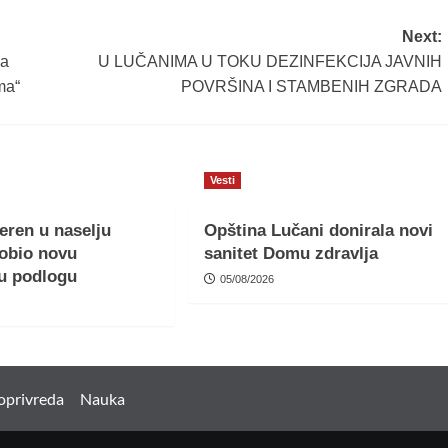
Next:
ma
U LUČANIMA U TOKU DEZINFEKCIJA JAVNIH
ma“
POVRŠINA I STAMBENIH ZGRADA
Vesti
teren u naselju
Opština Lučani donirala novi
obio novu
sanitet Domu zdravlja
u podlogu
05/08/2026
oprivreda
Nauka