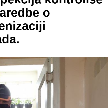
naredbe o
enizaciji
ada.