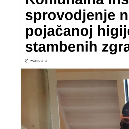
sprovodjenje 
pojačanoj higij
stambenih zgr
25/03/2020