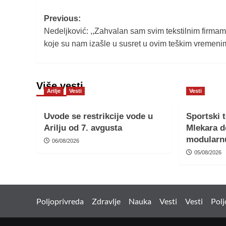
Post
Previous:
Nedeljković: ,,Zahvalan sam svim tekstilnim firma
navigation
koje su nam izašle u susret u ovim teškim vremeni
Više vesti
Arilje
Vesti
Vesti
Uvode se restrikcije vode u
Sportski 
Arilju od 7. avgusta
Mlekara d
modularn
06/08/2026
05/08/2026
Poljoprivreda
Zdravlje
Nauka
Vesti
Vesti
Polj