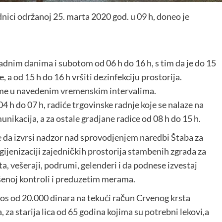
dnici održanoj 25. marta 2020 god. u 09 h, doneo je
adnim danima i subotom od 06 h do 16 h, s tim da je do 15
 a od 15 h do 16 h vršiti dezinfekciju prostorija.
me u navedenim vremenskim intervalima.
4 h do 07 h, radiće trgovinske radnje koje se nalaze na
nikacija, a za ostale gradjane radice od 08 h do 15 h.
e da izvrsi nadzor nad sprovodjenjem naredbi Štaba za
igijenizaciji zajedničkih prostorija stambenih zgrada za
a, vešeraji, podrumi, gelenderi i da podnese izvestaj
ršenoj kontroli i preduzetim merama.
nos od 20.000 dinara na tekući račun Crvenog krsta
, za starija lica od 65 godina kojima su potrebni lekovi,a