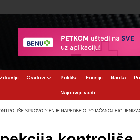
Zdravlje
Gradovi
Politika
Emisije
Nauka
Po
Najnovije vesti
ONTROLIŠE SPROVODJENJE NAREDBE O POJAČANOJ HIGIJENIZAC
ekcija kontroliše