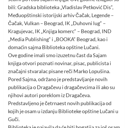
bili: Gradska biblioteka „Vladislav Petković Dis“,
Međuopštinski istorijski arhiv Čačak, Legende –
Čačak, Vulkan – Beograd, IK „Duhovni lug“ –
Kragujevac, IK „Knjiga komerc“ – Beograd, IND
„Media Publishing“ i „BOOKA“ Beograd, kao i
domaćin sajma Biblioteka opštine Lučani.
Ove godine imali smo izuzetnu čast da Sajam
knjiga otvori poznati novinar, pisac, publicista i
značajni stvaralac pisane reči Marko Lopušina.
Pored Sajma, održano je predstavljanje novih
publikacija o Dragačevu i dragačevcima ili ako su
njihovi autori poreklom iz Dragačeva.
Predstavljeno je četrnaest novih publikacija od
kojih je osam u izdanju Biblioteke opštine Lučani u
Guči.
Biblioteka je najavila da će biti bogatija za još osam