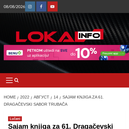
Skip
08/08/2026
to
Instagram
Facebook
Youtube
content
Primary
Menu
HOME
2022
АВГУСТ
14
SAJAM KNJIGA ZA 61.
DRAGAČEVSKI SABOR TRUBAČA
Lučani
Sajam knjiga za 61. Dragačevski