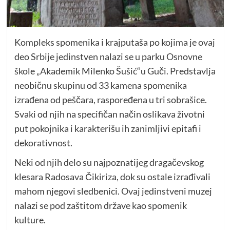
Kompleks spomenika i krajputaša po kojima je ovaj
deo Srbije jedinstven nalazi se u parku Osnovne
škole „Akademik Milenko Šušić“u Guči. Predstavlja
neobičnu skupinu od 33 kamena spomenika
izrađena od peščara, raspoređena u tri sobrašice.
Svaki od njih na specifičan način oslikava životni
put pokojnika i karakterišu ih zanimljivi epitafi i
dekorativnost.
Neki od njih delo su najpoznatijeg dragačevskog
klesara Radosava Čikiriza, dok su ostale izrađivali
mahom njegovi sledbenici. Ovaj jedinstveni muzej
nalazi se pod zaštitom države kao spomenik
kulture.