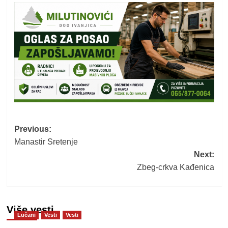
Post
Previous:
Manastir Sretenje
navigation
Next:
Zbeg-crkva Kađenica
Više vesti
Lučani
Vesti
Vesti