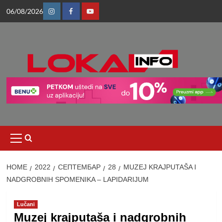
Skip
06/08/2026
to
Instagram
Facebook
Youtube
content
Primary
Menu
HOME
2022
СЕПТЕМБАР
28
MUZEJ KRAJPUTAŠA I
NADGROBNIH SPOMENIKA – LAPIDARIJUM
Lučani
Muzej krajputaša i nadgrobnih