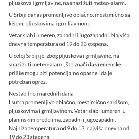
pljuskova i grmljavine, na snazi žuti meteo-alarm.
U Srbiji danas promenljivo oblačno, mestimično sa
kišom, pljuskovima i grmljavinom.
Vetar slab i umeren, zapadni i jugozapadni. Najviša
dnevna temperatura od 19 do 23 stepena.
U celoj Srbiji je, zbog pljuskova i grmljavine, na
snazi žuti meteo-alarm, što znači da vremenske
prilike mogu biti potencijalno opasne i da je
potreban oprez.
Nestabilno i narednih dana
I sutra promenljivo oblačno, mestimično sa kišom,
pljuskovima i grmljavinom. Vetar slab i umeren, u
planinskim predelima, zapadni i jugozapadni.
Najniža temperatura od 9 do 13, najviša dnevna od
19 do 23 stepena.