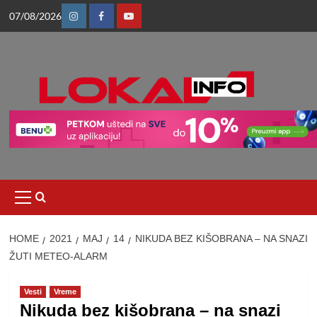
Skip
07/08/2026
to
Instagram
Facebook
Youtube
content
Primary
Menu
HOME
2021
МАЈ
14
NIKUDA BEZ KIŠOBRANA – NA SNAZI
ŽUTI METEO-ALARM
Vesti
Vreme
Nikuda bez kišobrana – na snazi