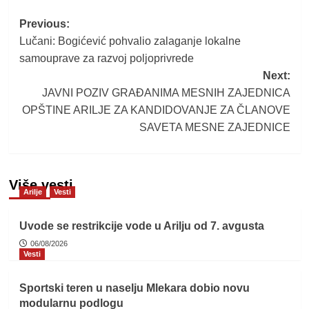
Post
Previous:
Lučani: Bogićević pohvalio zalaganje lokalne
navigation
samouprave za razvoj poljoprivrede
Next:
JAVNI POZIV GRAĐANIMA MESNIH ZAJEDNICA
OPŠTINE ARILJE ZA KANDIDOVANJE ZA ČLANOVE
SAVETA MESNE ZAJEDNICE
Više vesti
Arilje
Vesti
Uvode se restrikcije vode u Arilju od 7. avgusta
06/08/2026
Vesti
Sportski teren u naselju Mlekara dobio novu
modularnu podlogu