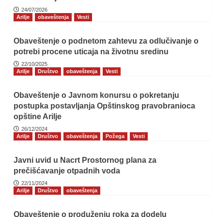
24/07/2026
Arilje
obaveštenja
Vesti
Obaveštenje o podnetom zahtevu za odlučivanje o
potrebi procene uticaja na životnu sredinu
22/10/2025
Arilje
Društvo
obaveštenja
Vesti
Obaveštenje o Javnom konursu o pokretanju
postupka postavljanja Opštinskog pravobranioca
opštine Arilje
26/12/2024
Arilje
Društvo
obaveštenja
Požega
Vesti
Javni uvid u Nacrt Prostornog plana za
prečišćavanje otpadnih voda
22/11/2024
Arilje
Društvo
obaveštenja
Obaveštenje o produženju roka za dodelu