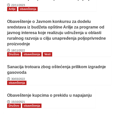
22/11/2023
Arilje
obaveštenja
Obaveštenje o Javnom konkursu za dodelu
sredstava iz budžeta opštine Arilje za programe od
javnog interesa koje realizuju udruženja u oblasti
ruralnog razvoja u cilju unapređenja poljoprivredne
proizvodnje
18/11/2022
Društvo
obaveštenja
Vesti
Sanacija trotoara zbog oštećenja prilikom izgradnje
gasovoda
30/03/2022
obaveštenja
Obaveštenje kupcima o prekidu u napajanju
15/10/2021
Društvo
obaveštenja