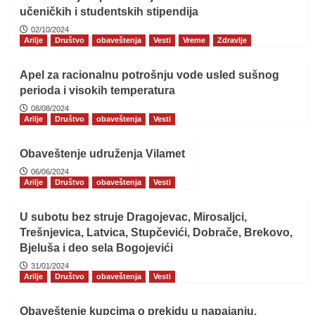
učeničkih i studentskih stipendija
02/10/2024
Arilje
Društvo
obaveštenja
Vesti
Vreme
Zdravlje
Apel za racionalnu potrošnju vode usled sušnog
perioda i visokih temperatura
08/08/2024
Arilje
Društvo
obaveštenja
Vesti
Obaveštenje udruženja Vilamet
06/06/2024
Arilje
Društvo
obaveštenja
Vesti
U subotu bez struje Dragojevac, Mirosaljci,
Trešnjevica, Latvica, Stupčevići, Dobrače, Brekovo,
Bjeluša i deo sela Bogojevići
31/01/2024
Arilje
Društvo
obaveštenja
Vesti
Obaveštenje kupcima o prekidu u napajanju.