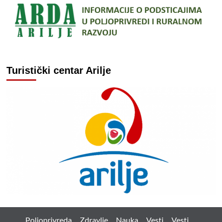
Turistički centar Arilje
Poljoprivreda
Zdravlje
Nauka
Vesti
Vesti