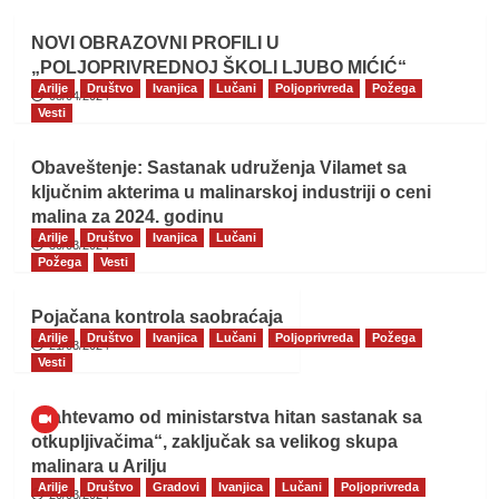
NOVI OBRAZOVNI PROFILI U
„POLJOPRIVREDNOJ ŠKOLI LJUBO MIĆIĆ“
Arilje
Društvo
Ivanjica
Lučani
Poljoprivreda
Požega
08/04/2024
Vesti
Obaveštenje: Sastanak udruženja Vilamet sa
ključnim akterima u malinarskoj industriji o ceni
malina za 2024. godinu
Arilje
Društvo
Ivanjica
Lučani
30/03/2024
Požega
Vesti
Pojačana kontrola saobraćaja
Arilje
Društvo
Ivanjica
Lučani
Poljoprivreda
Požega
21/03/2024
Vesti
„Zahtevamo od ministarstva hitan sastanak sa
otkupljivačima“, zaključak sa velikog skupa
malinara u Arilju
Arilje
Društvo
Gradovi
Ivanjica
Lučani
Poljoprivreda
20/03/2024