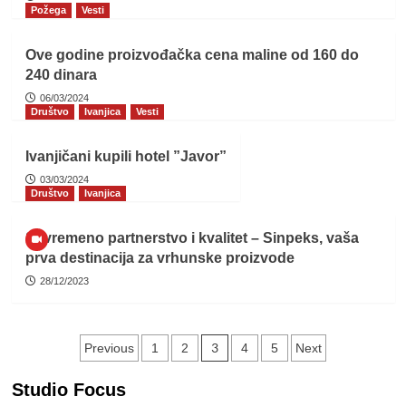
Požega
Vesti
Ove godine proizvođačka cena maline od 160 do
240 dinara
06/03/2024
Društvo
Ivanjica
Vesti
Ivanjičani kupili hotel ”Javor”
03/03/2024
Društvo
Ivanjica
Savremeno partnerstvo i kvalitet – Sinpeks, vaša
prva destinacija za vrhunske proizvode
28/12/2023
Пагинација
3
Previous
1
2
4
5
Next
чланака
Studio Focus