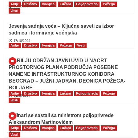
Arilje
Društvo
Ivanjica
Lučani
Poljoprivreda
Požega
19/12/2024
Vesti
Jesenja sadnja voća – Ključne saveti za izbor
sadnica i formiranje voćnjaka
17/10/2024
Arilje
Društvo
Ivanjica
Požega
Vesti
U ARILJU ODRŽAN JAVNI UVID U NACRT
PROSTORNOG PLANA PODRUČJA POSEBNE
NAMENE INFRASTRUKTURNOG KORIDORA
BEOGRAD – JUŽNI JADRAN, DEONICA POŽEGA-
BOLJARE
Arilje
Društvo
Ivanjica
Lučani
Poljoprivreda
Požega
01/08/2024
Vesti
Malinari se sastali sa ministrom poljoprivrede
Aleksandrom Martinovićem
Arilje
Društvo
Ivanjica
Lučani
Poljoprivreda
Požega
10/05/2024
Vesti