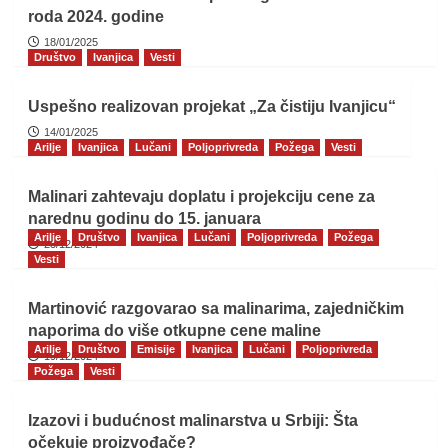
roda 2024. godine
18/01/2025
Društvo
Ivanjica
Vesti
Uspešno realizovan projekat „Za čistiju Ivanjicu“
14/01/2025
Arilje
Ivanjica
Lučani
Poljoprivreda
Požega
Vesti
Malinari zahtevaju doplatu i projekciju cene za
narednu godinu do 15. januara
Arilje
Društvo
Ivanjica
Lučani
Poljoprivreda
Požega
23/12/2024
Vesti
Martinović razgovarao sa malinarima, zajedničkim
naporima do više otkupne cene maline
Arilje
Društvo
Emisije
Ivanjica
Lučani
Poljoprivreda
19/12/2024
Požega
Vesti
Izazovi i budućnost malinarstva u Srbiji: Šta
očekuje proizvođače?